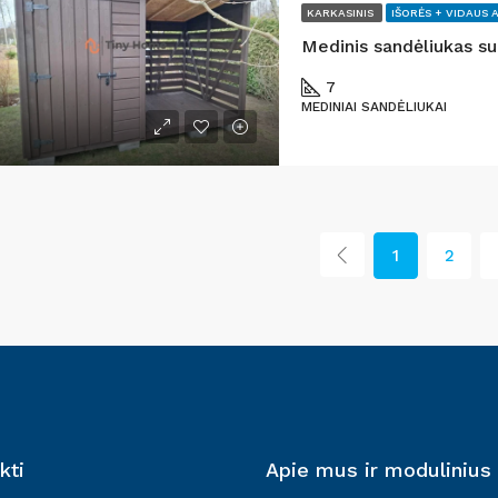
KARKASINIS
IŠORĖS + VIDAUS 
Medinis sandėliukas s
7
MEDINIAI SANDĖLIUKAI
1
2
kti
Apie mus ir modulinius