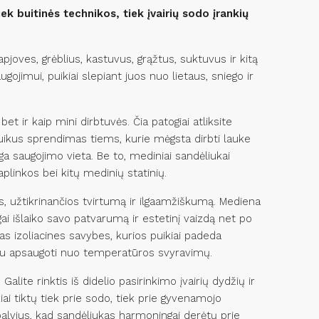
ek buitinės technikos, tiek įvairių sodo įrankių
pjoves, grėblius, kastuvus, grąžtus, suktuvus ir kitą
ugojimui, puikiai slepiant juos nuo lietaus, sniego ir
bet ir kaip mini dirbtuvės. Čia patogiai atliksite
puikus sprendimas tiems, kurie mėgsta dirbti lauke
nga saugojimo vieta. Be to, mediniai sandėliukai
aplinkos bei kitų medinių statinių.
, užtikrinančios tvirtumą ir ilgaamžiškumą. Mediena
gai išlaiko savo patvarumą ir estetinį vaizdą net po
ias izoliacines savybes, kurios puikiai padeda
eriau apsaugoti nuo temperatūros svyravimų.
Galite rinktis iš didelio pasirinkimo įvairių dydžių ir
ai tiktų tiek prie sodo, tiek prie gyvenamojo
spalvius, kad sandėliukas harmoningai derėtų prie