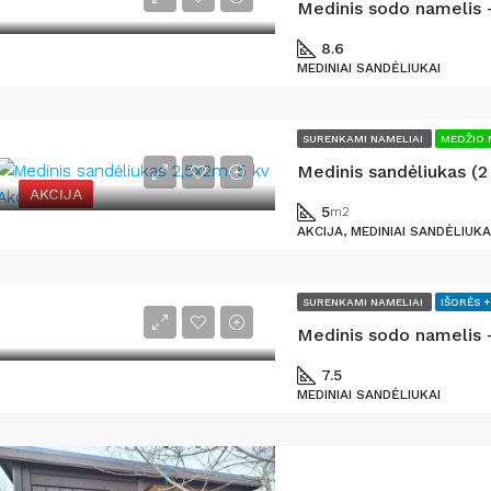
8.6
MEDINIAI SANDĖLIUKAI
SURENKAMI NAMELIAI
MEDŽIO 
Medinis sandėliukas (2
AKCIJA
5
m2
AKCIJA, MEDINIAI SANDĖLIUKA
SURENKAMI NAMELIAI
IŠORĖS +
7.5
MEDINIAI SANDĖLIUKAI