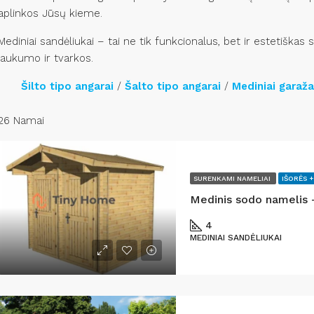
aplinkos Jūsų kieme.
Mediniai sandėliukai – tai ne tik funkcionalus, bet ir estetiškas
jaukumo ir tvarkos.
Šilto tipo angarai
/
Šalto tipo angarai
/
Mediniai garaža
26 Namai
SURENKAMI NAMELIAI
IŠORĖS +
4
MEDINIAI SANDĖLIUKAI