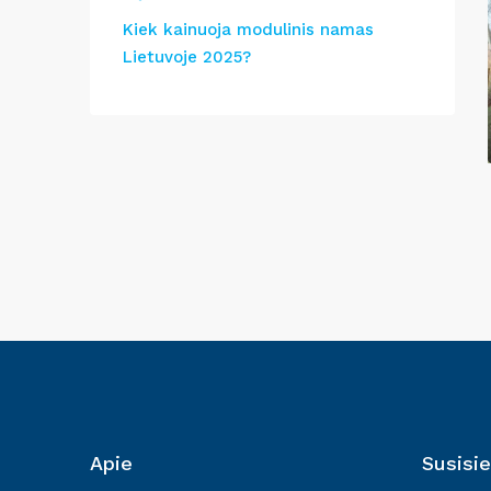
Kiek kainuoja modulinis namas
Lietuvoje 2025?
Apie
Susisie