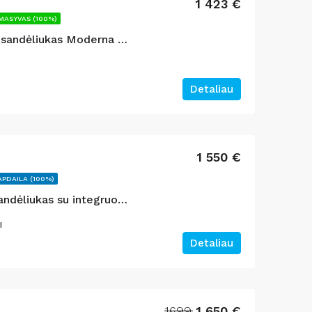
1 423 €
MASYVAS (100%)
Medinis sodo namelis, sandėliukas Moderna 4,4 m²
Detaliau
1 550 €
APDAILA (100%)
Natūralios medienos sandėliukas su integruota malkine „JORI“ 170×250
I
Detaliau
1699
1 650 €