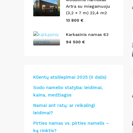
Artra su miegamuoju
(3,2 × 7 m) 22,4 m2
13 800 €
Karkasinis namas 63
94 500 €
Klientų atsiliepimai 2025 (II dalis)
Sodo namelio statyba: leidimai,
kaina, medžiagos
Namai ant ratų: ar reikalingi
leidimai?
Pirties namas vs. pirties namelis –
ką rinktis?