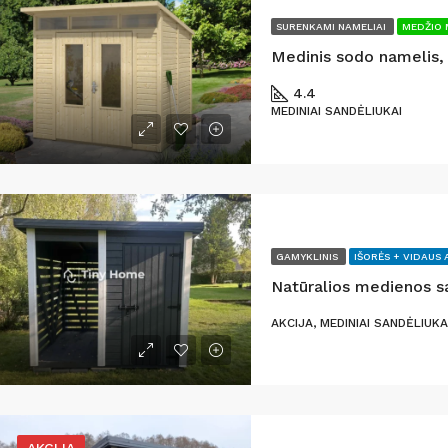
SURENKAMI NAMELIAI
MEDŽIO 
4.4
MEDINIAI SANDĖLIUKAI
GAMYKLINIS
IŠORĖS + VIDAUS 
AKCIJA, MEDINIAI SANDĖLIUKA
AKCIJA