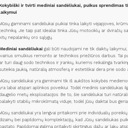
Kokybiški ir tvirti mediniai sandėliukai, puikus sprendimas ti
laikymui
Mūsų gaminami sandėliukai puikiai tinka laikyti vėjapjoves, krūma
techniką. Jie taip pat idealiai tinka Jūsų motociklų ar dviračių sa
kitų nepalankių oro sąlygų.
Mediniai sandėliukai
gali būti naudojami ne tik daiktų laikymui, 
įvairius smulkius remonto ar technikos priežiūros darbus. Tai 
ar turi daug sodo technikos ir įrankių, kuriems reikalinga tvarki
suteikia jaukią, natūralią atmosferą ir estetiškai dera prie sodo 
Mūsų sandėliukai yra gaminami tik iš aukštos kokybės medienos
yra labai atspari aplinkos poveikiui. Todėl medinis sandėliukas il
daugelio metų eksploatacijos. Be to, šie sandėliukai turi natūral
palaikyti stabilų mikroklimatą viduje, todėl jūsų daiktai bus g
Mūsų sandėliukai yra lengvai pritaikomi prie individualių poreikių. 
dizainų bei papildomų komplektacijų, kad Jūsų sandėliukas puiki
pastato. Papildomai galima pritaikyti skirtingus dažų ar lakų at