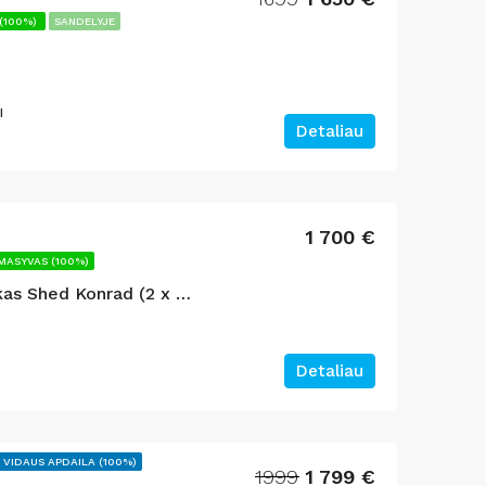
AI
SURENKAMI NAMELIAI
AKCIJA
AKCIJA
(100%)
SANDELYJE
I
Detaliau
13200
12 200 €
1389
1 249 €
1 700 €
MASYVAS (100%)
Medinis sodo sandėliukas Shed Konrad (2 x 3m) 6 m²
Detaliau
 VIDAUS APDAILA (100%)
1999
1 799 €