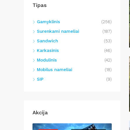
Tipas
Gamyklinis
(256)
Surenkami nameliai
(187)
Sandwich
(53)
Karkasinis
(46)
Modulinis
(42)
Mobilus nameliai
(18)
SIP
(9)
Akcija