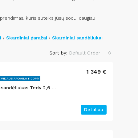
 sprendimas, kuris suteiks jūsų sodui daugiau
i
/
Skardiniai garažai
/
Skardiniai sandėliukai
Sort by:
Default Order
1 349 €
 VIDAUS APDAILA (100%)
Medinis sodo namelis -sandėliukas Tedy 2,6 x 1,9 m 4 m²
Detaliau