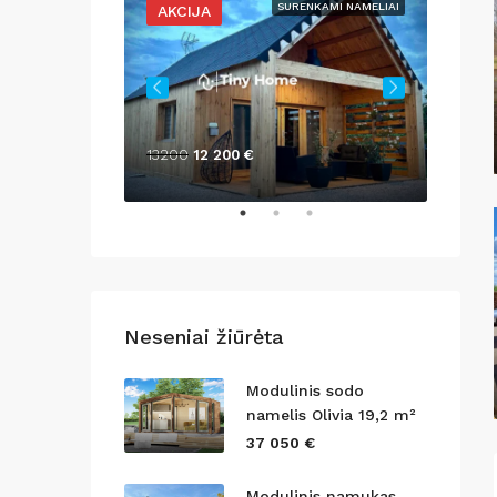
ENKAMI NAMELIAI
SURENKAMI NAMELIAI
AKCIJA
AKCI
13200
12 200 €
1389
1
Neseniai žiūrėta
Modulinis sodo
namelis Olivia 19,2 m²
37 050 €
Modulinis namukas