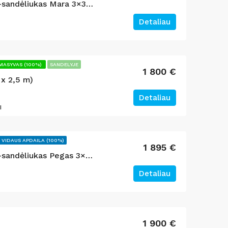
Medinis sodo namelis -sandėliukas Mara 3×3 m 8.6 m²
Detaliau
MASYVAS (100%)
SANDELYJE
1 800 €
 x 2,5 m)
Detaliau
I
 VIDAUS APDAILA (100%)
1 895 €
Medinis sodo namelis -sandėliukas Pegas 3×3 m 7.5 m²
Detaliau
1 900 €