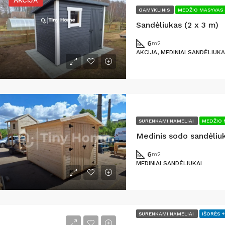
SURENKAMI NAMELIAI
SURENKAMI NAMELI
JA
AKCIJA
GAMYKLINIS
MEDŽIO MASYVAS 
Sandėliukas (2 x 3 m)
6
m2
AKCIJA, MEDINIAI SANDĖLIUKA
 249 €
6000
5 500 €
SURENKAMI NAMELIAI
MEDŽIO 
6
m2
MEDINIAI SANDĖLIUKAI
SURENKAMI NAMELIAI
IŠORĖS +