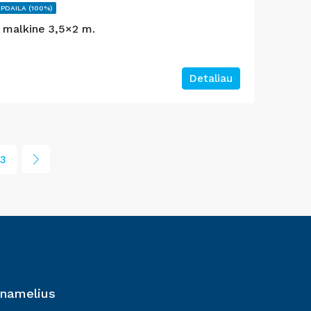
APDAILA (100%)
u malkine 3,5×2 m.
Detaliau
3
 namelius