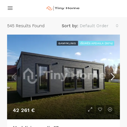
545
Results Found
Sort by:
Default Order
GAMYKLINIS
IŠORĖS APDAILA (50%)
42 261 €