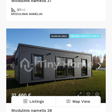
Modulinis namelis 37
37
m2
MODULINIAI NAMELIAI
GAMYKLINIS
IŠORĖS APDAILA (50%)
32 460 €
Listings
Map View
Modulinis namelis 28