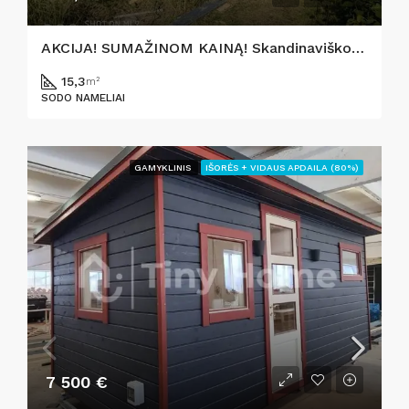
AKCIJA! SUMAŽINOM KAINĄ! Skandinaviško stiliaus namelis 15.3 m²
15,3
m²
SODO NAMELIAI
GAMYKLINIS
IŠORĖS + VIDAUS APDAILA (80%)
7 500 €