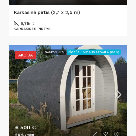
Karkasinė pirtis (2,7 x 2,5 m)
6,75
m2
KARKASINĖS PIRTYS
GAMYKLINIS
IŠORĖS + VIDAUS APDAILA (80%)
AKCIJA
6 500 €
68 € /mėn