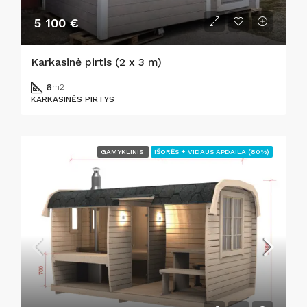
5 100 €
Karkasinė pirtis (2 x 3 m)
6
m2
KARKASINĖS PIRTYS
GAMYKLINIS
IŠORĖS + VIDAUS APDAILA (80%)