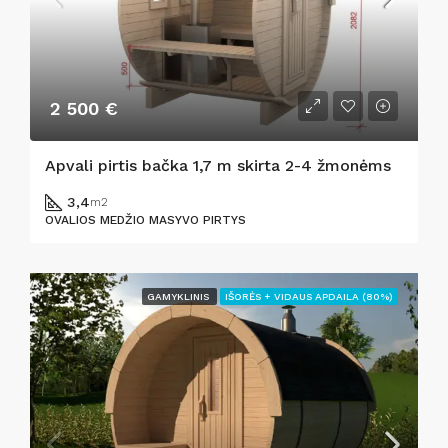
2 500 €
Apvali pirtis bačka 1,7 m skirta 2-4 žmonėms
3,4
m2
OVALIOS MEDŽIO MASYVO PIRTYS
GAMYKLINIS
IŠORĖS + VIDAUS APDAILA (80%)