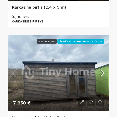
Karkasinė pirtis (2,4 x 5 m)
10,8
m2
KARKASINĖS PIRTYS
GAMYKLINIS
IŠORĖS + VIDAUS APDAILA (80%)
7 950 €