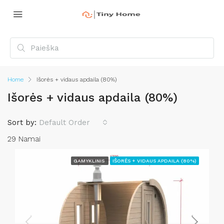
Home
Išorės + vidaus apdaila (80%)
Išorės + vidaus apdaila (80%)
Sort by:
Default Order
29 Namai
GAMYKLINIS
IŠORĖS + VIDAUS APDAILA (80%)