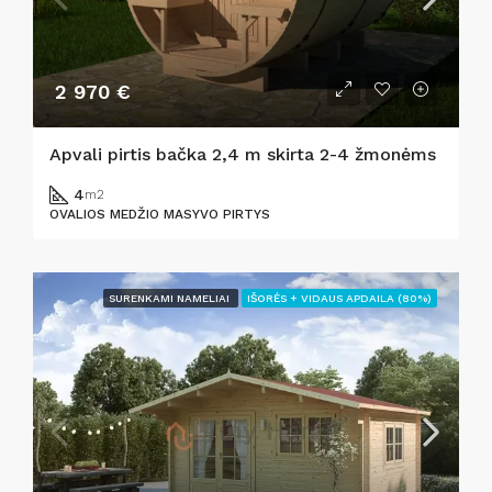
2 970 €
Apvali pirtis bačka 2,4 m skirta 2-4 žmonėms
4
m2
OVALIOS MEDŽIO MASYVO PIRTYS
SURENKAMI NAMELIAI
IŠORĖS + VIDAUS APDAILA (80%)