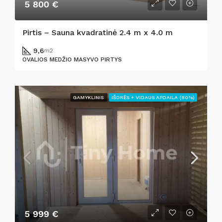
5 800 €
Pirtis – Sauna kvadratinė 2.4 m x 4.0 m
9,6
m2
OVALIOS MEDŽIO MASYVO PIRTYS
GAMYKLINIS
IŠORĖS + VIDAUS APDAILA (80%)
5 999 €