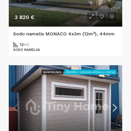
3 820 €
Sodo namelis MONACO 4x3m (12m²), 44mm
12
m2
SODO NAMELIAI
GAMYKLINIS
IŠORĖS + VIDAUS APDAILA (80%)