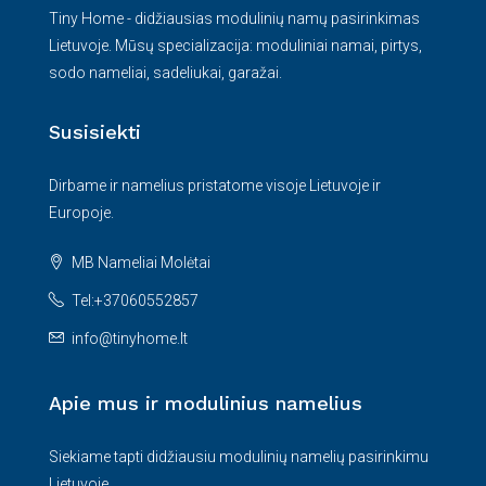
Tiny Home - didžiausias modulinių namų pasirinkimas
Lietuvoje. Mūsų specializacija: moduliniai namai, pirtys,
sodo nameliai, sadeliukai, garažai.
Susisiekti
Dirbame ir namelius pristatome visoje Lietuvoje ir
Europoje.
MB Nameliai Molėtai
Tel:+37060552857
info@tinyhome.lt
Apie mus ir modulinius namelius
Siekiame tapti didžiausiu modulinių namelių pasirinkimu
Lietuvoje.