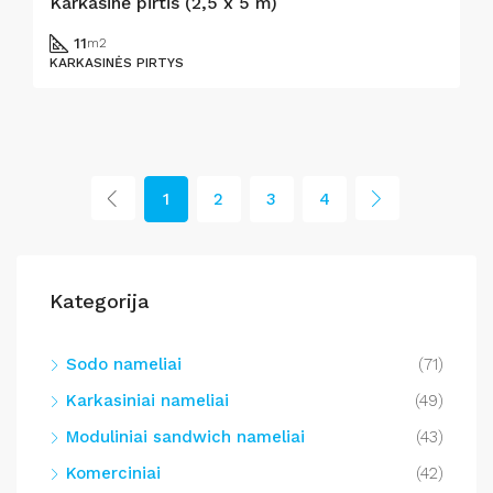
Karkasinė pirtis (2,5 x 5 m)
11
m2
KARKASINĖS PIRTYS
1
2
3
4
Kategorija
Sodo nameliai
(71)
Karkasiniai nameliai
(49)
Moduliniai sandwich nameliai
(43)
Komerciniai
(42)