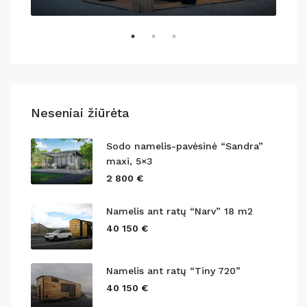
Neseniai žiūrėta
Sodo namelis-pavėsinė “Sandra”
maxi, 5×3
2 800 €
Namelis ant ratų “Narv” 18 m2
40 150 €
Namelis ant ratų “Tiny 720”
40 150 €