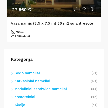
27 560 €
Vasarnamis (3,5 x 7,5 m) 26 m2 su antresole
26
m2
VASARNAMIAI
Kategorija
Sodo nameliai
(71)
Karkasiniai nameliai
(49)
Moduliniai sandwich nameliai
(43)
Komerciniai
(42)
Akcija
(41)