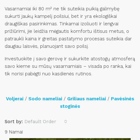
Vasarnamiai iki 80 m² ne tik suteikia puikią galimybę
sukurti jaukų kampelį poilsiui, bet ir yra ekologiškai
draugiškas pasirinkimas. Tinkamai izoliuoti ir lengvai
prižiūrimi, jie leidžia mėgautis komfortu ištisus metus, o
patraukli kaina ir greitas pastatymo procesas suteikia dar
daugiau laisvės, planuojant savo poilsį.
Investuokite į savo gerovę ir sukurkite atostogų atmosferą
savo kieme su mūsų vasarnamiais – visada po ranka, kai
tik norisi pabėgti nuo kasdienės rutinos.
Voljerai
/
Sodo nameliai
/
Griliaus nameliai
/
Pavėsinės
stoginės
Sort by:
Default Order
9 Namai