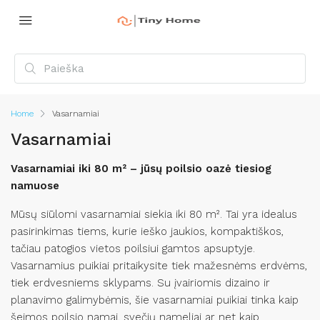
Home
Vasarnamiai
Vasarnamiai
Vasarnamiai iki 80 m² – jūsų poilsio oazė tiesiog
namuose
Mūsų siūlomi vasarnamiai siekia iki 80 m². Tai yra idealus
pasirinkimas tiems, kurie ieško jaukios, kompaktiškos,
tačiau patogios vietos poilsiui gamtos apsuptyje.
Vasarnamius puikiai pritaikysite tiek mažesnėms erdvėms,
tiek erdvesniems sklypams. Su įvairiomis dizaino ir
planavimo galimybėmis, šie vasarnamiai puikiai tinka kaip
šeimos poilsio namai, svečių nameliai ar net kaip