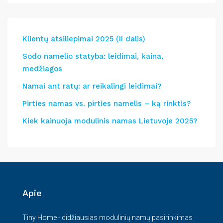
Klientų atsiliepimai 2025 (II dalis)
Sodo namelio statyba: leidimai, kaina,
medžiagos
Namai ant ratų: ar reikalingi leidimai?
Pirties namas vs. pirties namelis – ką rinktis?
Kiek kainuoja modulinis namas Lietuvoje 2025?
Apie
Tiny Home - didžiausias modulinių namų pasirinkimas