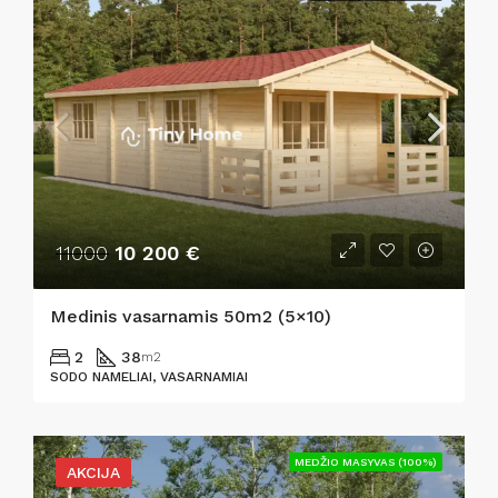
11000
10 200 €
Medinis vasarnamis 50m2 (5×10)
2
38
m2
SODO NAMELIAI, VASARNAMIAI
MEDŽIO MASYVAS (100%)
AKCIJA