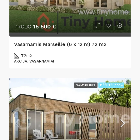
17000
15 500 €
Vasarnamis Marseille (6 x 12 m) 72 m2
72
m2
AKCIJA, VASARNAMIAI
GAMYKLINIS
DĖŽUTĖ (30%)