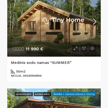
13000
11 990 €
Medinis sodo namas “SUMMER”
50m2
AKCIJA, VASARNAMIAI
GAMYKLINIS
KARKASINIS
IŠORĖS + VIDAUS APDAILA (100%)