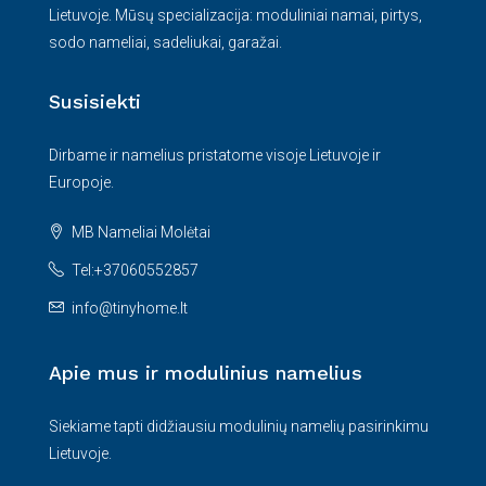
Lietuvoje. Mūsų specializacija: moduliniai namai, pirtys,
sodo nameliai, sadeliukai, garažai.
Susisiekti
Dirbame ir namelius pristatome visoje Lietuvoje ir
Europoje.
MB Nameliai Molėtai
Tel:+37060552857
info@tinyhome.lt
Apie mus ir modulinius namelius
Siekiame tapti didžiausiu modulinių namelių pasirinkimu
Lietuvoje.