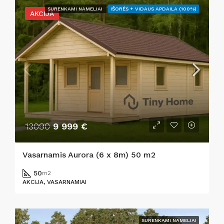
SURENKAMI NAMELIAI
IŠORĖS + VIDAUS APDAILA (100%)
AKCIJA
13090
9 999 €
Vasarnamis Aurora (6 x 8m) 50 m2
50
m2
AKCIJA, VASARNAMIAI
SURENKAMI NAMELIAI