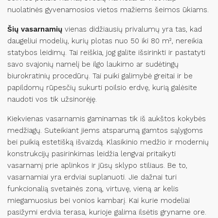
nuolatinės gyvenamosios vietos mažiems šeimos ūkiams.
Šių vasarnamių
vienas didžiausių privalumų yra tas, kad
daugeliui modelių, kurių plotas nuo 50 iki 80 m², nereikia
statybos leidimų. Tai reiškia, jog galite išsirinkti ir pastatyti
savo svajonių namelį be ilgo laukimo ar sudėtingų
biurokratinių procedūrų. Tai puiki galimybė greitai ir be
papildomų rūpesčių sukurti poilsio erdvę, kurią galėsite
naudoti vos tik užsinorėję.
Kiekvienas vasarnamis gaminamas tik iš aukštos kokybės
medžiagų. Suteikiant jiems atsparumą gamtos sąlygoms
bei puikią estetišką išvaizdą. Klasikinio medžio ir modernių
konstrukcijų pasirinkimas leidžia lengvai pritaikyti
vasarnamį prie aplinkos ir jūsų sklypo stiliaus. Be to,
vasarnamiai yra erdviai suplanuoti. Jie dažnai turi
funkcionalią svetainės zoną, virtuvę, vieną ar kelis
miegamuosius bei vonios kambarį. Kai kurie modeliai
pasižymi erdvia terasa, kurioje galima ilsėtis gryname ore.