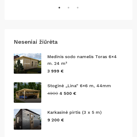
Neseniai žiūrėta
Medinis sodo namelis Toras 6×4
m. 24 m²
3 999 €
Stoginė „Lina“ 6×6 m, 44mm
4900
4 500 €
Karkasinė pirtis (3 x 5 m)
9 200 €