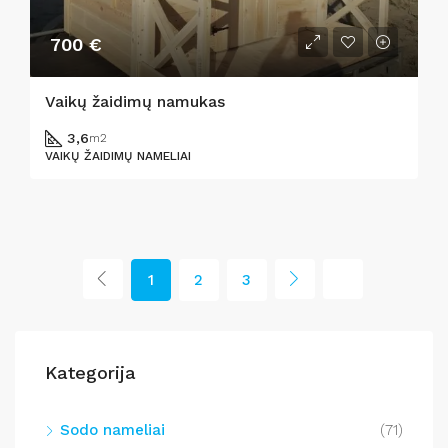
700 €
Vaikų žaidimų namukas
3,6
m2
VAIKŲ ŽAIDIMŲ NAMELIAI
1
2
3
Kategorija
Sodo nameliai
(71)