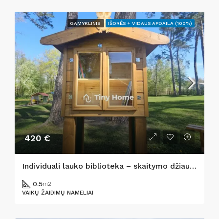
GAMYKLINIS
IŠORĖS + VIDAUS APDAILA (100%)
420 €
Individuali lauko biblioteka – skaitymo džiaugsmui po atviru dangumi
0.5
m2
VAIKŲ ŽAIDIMŲ NAMELIAI