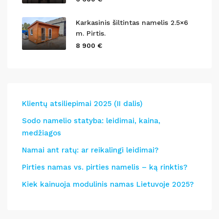
Karkasinis šiltintas namelis 2.5×6
m. Pirtis.
8 900 €
Klientų atsiliepimai 2025 (II dalis)
Sodo namelio statyba: leidimai, kaina,
medžiagos
Namai ant ratų: ar reikalingi leidimai?
Pirties namas vs. pirties namelis – ką rinktis?
Kiek kainuoja modulinis namas Lietuvoje 2025?