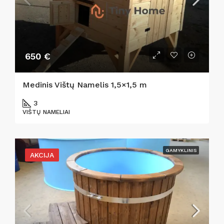
650 €
Medinis Vištų Namelis 1,5×1,5 m
3
VIŠTŲ NAMELIAI
GAMYKLINIS
AKCIJA