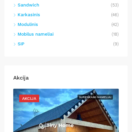
Sandwich
(53)
Karkasinis
(46)
Modulinis
(42)
Mobilus nameliai
(18)
SIP
(9)
Akcija
LIAI
SURENKAMI NAMELIAI
AKCIJA
A