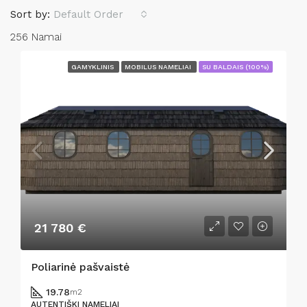
Sort by:
Default Order
256 Namai
GAMYKLINIS
MOBILUS NAMELIAI
SU BALDAIS (100%)
21 780 €
Poliarinė pašvaistė
19.78
m2
AUTENTIŠKI NAMELIAI