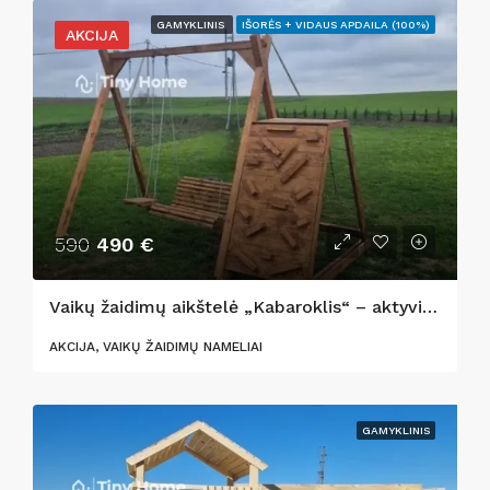
GAMYKLINIS
IŠORĖS + VIDAUS APDAILA (100%)
AKCIJA
590
490 €
Vaikų žaidimų aikštelė „Kabaroklis“ – aktyviems vaikystės nuotykiams!
AKCIJA, VAIKŲ ŽAIDIMŲ NAMELIAI
GAMYKLINIS