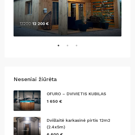
13200
12 200 €
138
Neseniai žiūrėta
OFURO – DVIVIETIS KUBILAS
1 650 €
Dvišlaitė karkasinė pirtis 12m2
(2.4x5m)
6 600 €