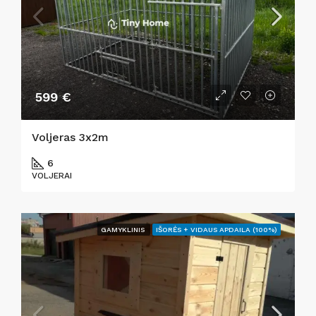
599 €
Voljeras 3x2m
6
VOLJERAI
GAMYKLINIS
IŠORĖS + VIDAUS APDAILA (100%)