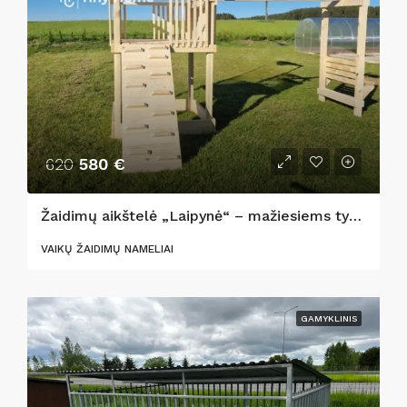
620
580 €
Žaidimų aikštelė „Laipynė“ – mažiesiems tyrinėtojams!
VAIKŲ ŽAIDIMŲ NAMELIAI
GAMYKLINIS