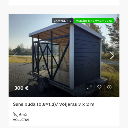
GAMYKLINIS
MEDŽIO MASYVAS (100%)
300 €
Šuns būda (0,8×1,2)/ Voljeras 3 x 2 m
6
m2
VOLJERAI