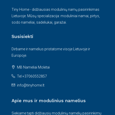
Tiny Home - didžiausias modulinių namų pasirinkimas
Lietuvoje. Mūsų specializacija: moduliniai namai, pirtys,
sodo nameliai, sadeliukai, garažai.
Susisiekti
Dirbame ir namelius pristatome visoje Lietuvoje ir
Europoje.
MB Nameliai Molėtai
Tel:+37060552857
info@tinyhome.lt
Apie mus ir modulinius namelius
Siekiame tapti didžiausiu modulinių namelių pasirinkimu