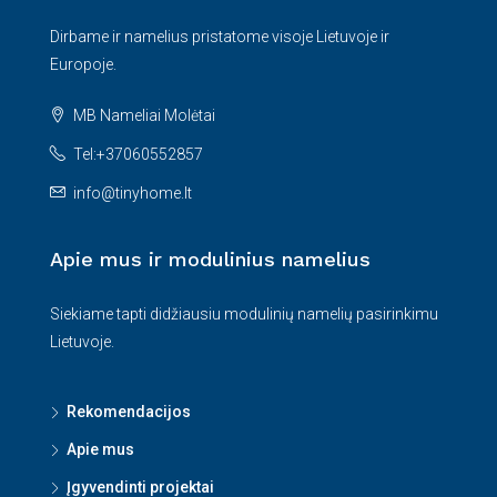
Dirbame ir namelius pristatome visoje Lietuvoje ir
Europoje.
MB Nameliai Molėtai
Tel:+37060552857
info@tinyhome.lt
Apie mus ir modulinius namelius
Siekiame tapti didžiausiu modulinių namelių pasirinkimu
Lietuvoje.
Rekomendacijos
Apie mus
Įgyvendinti projektai