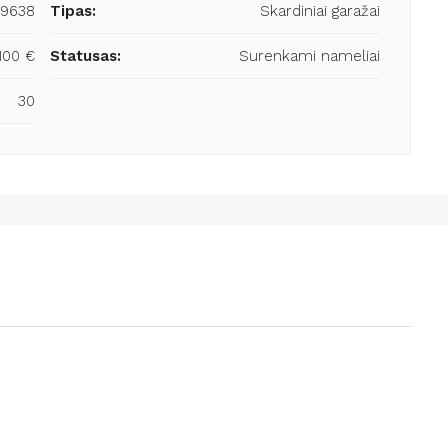
19638
Tipas:
Skardiniai garažai
100 €
Statusas:
Surenkami nameliai
30