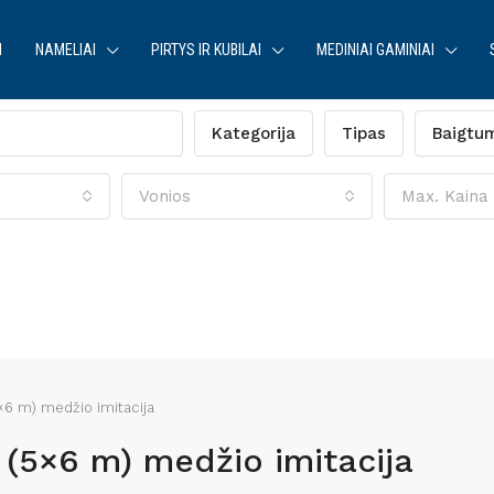
I
NAMELIAI
PIRTYS IR KUBILAI
MEDINIAI GAMINIAI
Kategorija
Tipas
Baigtu
Vonios
Max. Kaina
5×6 m) medžio imitacija
 (5×6 m) medžio imitacija