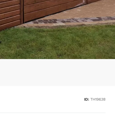
ID:
TH19638