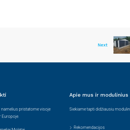
Next
kti
Apie mus ir modulinius
r namelius pristatome visoje
Siekiame tapti didžiausiu modulin
ir Europoje.
Rekomendacijos
eliai Molėtai