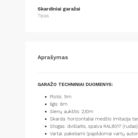
Skardiniai garažai
Tipas
Aprašymas
GARAŽO TECHNINIAI DUOMENYS:
Plotis: 5m
Ilgis: 6m
Sienų aukštis: 2,10m
Skarda: horizontaliai medžio imitacija t
Stogas: dvišlaitis, spalva RAL8017 (rudas)
Vartai: pakeliami (papildomai vartų auto