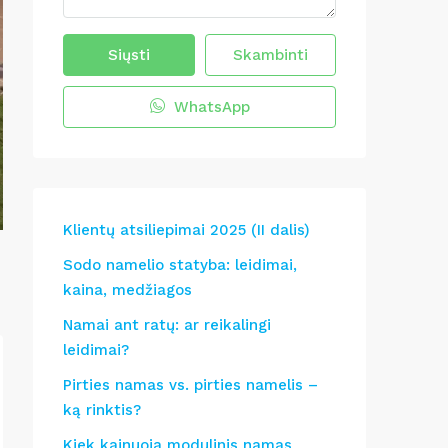
Siųsti
Skambinti
WhatsApp
Klientų atsiliepimai 2025 (II dalis)
Sodo namelio statyba: leidimai,
kaina, medžiagos
Namai ant ratų: ar reikalingi
leidimai?
Pirties namas vs. pirties namelis –
ką rinktis?
Kiek kainuoja modulinis namas