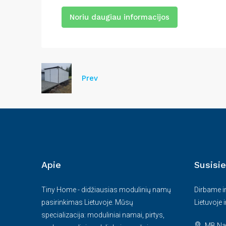
Noriu daugiau informacijos
Prev
Apie
Susisie
Tiny Home - didžiausias modulinių namų
Dirbame i
pasirinkimas Lietuvoje. Mūsų
Lietuvoje 
specializacija: moduliniai namai, pirtys,
MB Nam