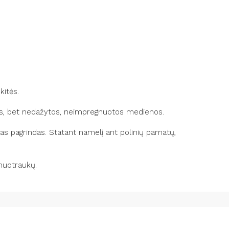
u cilindru
 durų vyriai
ilgi varžtai sienojams
nstrukcija
:
iuotas PVM.
ičiuoti – teiraukitės.
os, bet nedažytos, neimpregnuotos medienos.
s pagrindas. Statant namelį ant polinių pamatų,
 aprašymo ir nuotraukų.