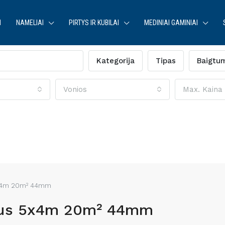
I
NAMELIAI
PIRTYS IR KUBILAI
MEDINIAI GAMINIAI
Kategorija
Tipas
Baigtu
Vonios
Max. Kaina
5x4m 20m² 44mm
lus 5x4m 20m² 44mm