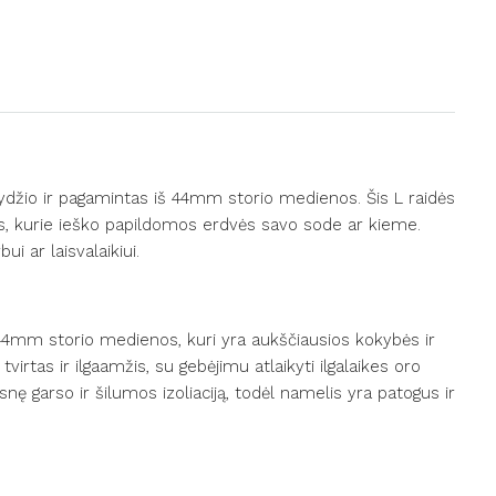
džio ir pagamintas iš 44mm storio medienos. Šis L raidės
s, kurie ieško papildomos erdvės savo sode ar kieme.
ui ar laisvalaikiui.
44mm storio medienos, kuri yra aukščiausios kokybės ir
 tvirtas ir ilgaamžis, su gebėjimu atlaikyti ilgalaikes oro
snę garso ir šilumos izoliaciją, todėl namelis yra patogus ir
: