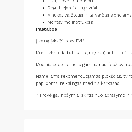
Durų spyna s
Reguliuojami
Vinukai, varžteliai ir 
Montavimo i
Pastabos
Į kainą įskaič
Montavimo darbai į kainą neįska
Medinis sodo namelis gaminamas iš džiovint
Nameliams rekomenduojamas plokščias, tvirta
papildomai reikalingas medinis karkasas.
* Prekė gali nežymiai skirtis nuo