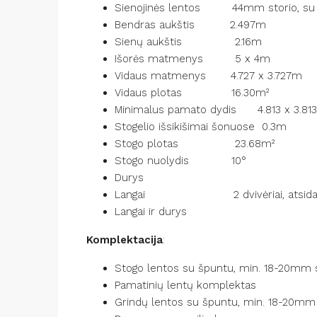
Sienojinės lentos 44mm storio, su d
Bendras auk
Sienų aukš
Išorės matme
Vidaus matmenys
Vidaus plot
Minimalus pamato 
Stogelio išsikiš
Stogo plota
Stogo nuo
Du
Langai 2 dvivėriai, atsidar
Langai 
Komplektacija
Stogo lentos su špuntu, min. 18-2
Pamatinių lentų 
Grindų lentos su špuntu, min. 18-2