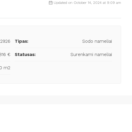
Updated on October 14, 2024 at 9:09 am
22926
Tipas:
Sodo nameliai
816 €
Statusas:
Surenkami nameliai
0 m2