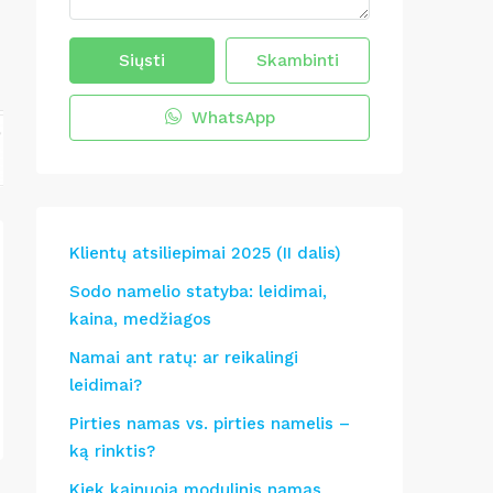
Siųsti
Skambinti
WhatsApp
Klientų atsiliepimai 2025 (II dalis)
Sodo namelio statyba: leidimai,
kaina, medžiagos
Namai ant ratų: ar reikalingi
leidimai?
Pirties namas vs. pirties namelis –
ką rinktis?
Kiek kainuoja modulinis namas