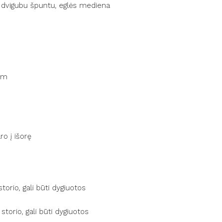
vigubu špuntu, eglės mediena
štis 2.497m
tis 2.16m
nys 5 x 4m
 4.727 x 3.727m
as 16.30m²
dydis 4.813 x 3.813m
imai šonuose 0.3m
s 23.68m²
lydis 10°
rys
o į išorę
ir durys
:
0mm storio, gali būti dygiuotos
komplektas
0mm storio, gali būti dygiuotos