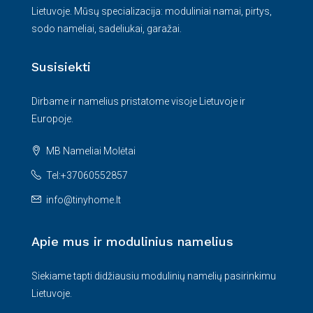
Lietuvoje. Mūsų specializacija: moduliniai namai, pirtys,
sodo nameliai, sadeliukai, garažai.
Susisiekti
Dirbame ir namelius pristatome visoje Lietuvoje ir
Europoje.
MB Nameliai Molėtai
Tel:+37060552857
info@tinyhome.lt
Apie mus ir modulinius namelius
Siekiame tapti didžiausiu modulinių namelių pasirinkimu
Lietuvoje.