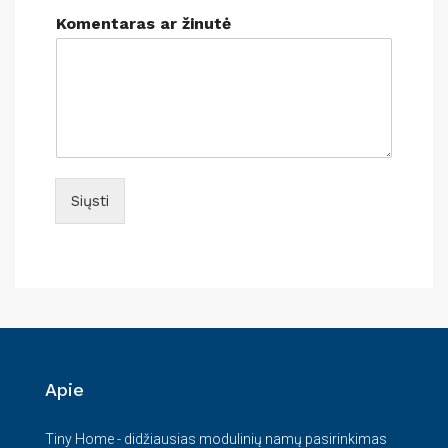
Komentaras ar žinutė
Siųsti
Apie
Tiny Home - didžiausias modulinių namų pasirinkimas