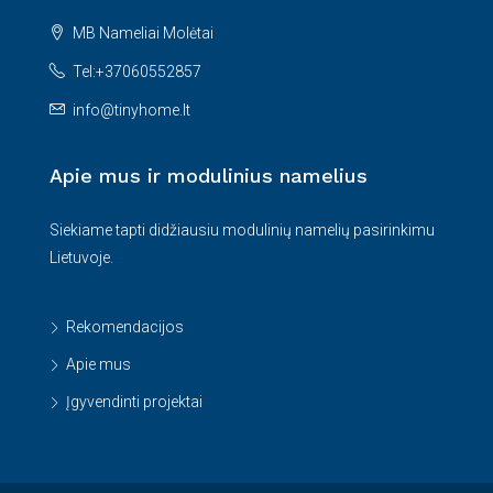
MB Nameliai Molėtai
Tel:+37060552857
info@tinyhome.lt
Apie mus ir modulinius namelius
Siekiame tapti didžiausiu modulinių namelių pasirinkimu
Lietuvoje.
Rekomendacijos
Apie mus
Įgyvendinti projektai