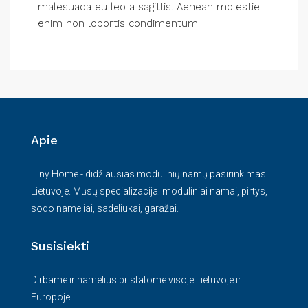
malesuada eu leo a sagittis. Aenean molestie
enim non lobortis condimentum.
Apie
Tiny Home - didžiausias modulinių namų pasirinkimas
Lietuvoje. Mūsų specializacija: moduliniai namai, pirtys,
sodo nameliai, sadeliukai, garažai.
Susisiekti
Dirbame ir namelius pristatome visoje Lietuvoje ir
Europoje.