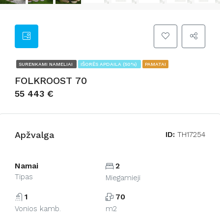
SURENKAMI NAMELIAI
IŠORĖS APDAILA (50%)
PAMATAI
FOLKROOST 70
55 443 €
Apžvalga
ID:
TH17254
Namai
2
Tipas
Miegamieji
1
70
Vonios kamb.
m2