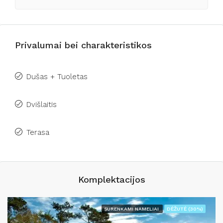
Privalumai bei charakteristikos
Dušas + Tuoletas
Dvišlaitis
Terasa
Komplektacijos
SURENKAMI NAMELIAI
DĖŽUTĖ (30%)