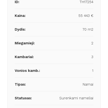
ID:
TH17254
Kaina:
55 443 €
Dydis:
70 m2
Miegamieji:
2
Kambariai:
3
Vonios kamb.:
1
Tipas:
Namai
Statusas:
Surenkami nameliai