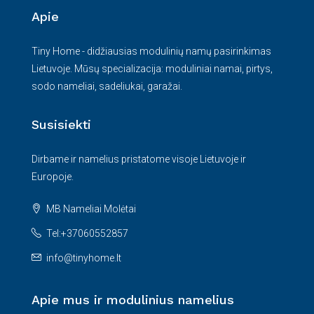
Apie
Tiny Home - didžiausias modulinių namų pasirinkimas
Lietuvoje. Mūsų specializacija: moduliniai namai, pirtys,
sodo nameliai, sadeliukai, garažai.
Susisiekti
Dirbame ir namelius pristatome visoje Lietuvoje ir
Europoje.
MB Nameliai Molėtai
Tel:+37060552857
info@tinyhome.lt
Apie mus ir modulinius namelius