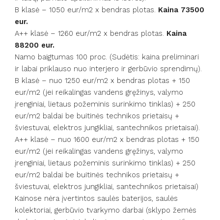
B klasė – 1050 eur/m2 x bendras plotas.
Kaina 73500
eur.
A++ klasė – 1260 eur/m2 x bendras plotas.
Kaina
88200 eur.
Namo baigtumas 100 proc. (Sudėtis: kaina preliminari
ir labai priklauso nuo interjero ir gerbūvio sprendimų).
B klasė – nuo 1250 eur/m2 x bendras plotas + 150
eur/m2 (jei reikalingas vandens gręžinys, valymo
įrenginiai, lietaus požeminis surinkimo tinklas) + 250
eur/m2 baldai be buitinės technikos prietaisų +
šviestuvai, elektros jungikliai, santechnikos prietaisai).
A++ klasė – nuo 1600 eur/m2 x bendras plotas + 150
eur/m2 (jei reikalingas vandens gręžinys, valymo
įrenginiai, lietaus požeminis surinkimo tinklas) + 250
eur/m2 baldai be buitinės technikos prietaisų +
šviestuvai, elektros jungikliai, santechnikos prietaisai)
Kainose nėra įvertintos saulės baterijos, saulės
kolektoriai, gerbūvio tvarkymo darbai (sklypo žemės