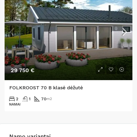
29 750 €
FOLKROOST 70 B klasė dėžutė
2
1
70
m2
NAMAI
Namo variantai