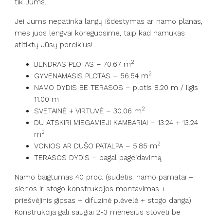
tik Jums.
Jei Jums nepatinka langų išdėstymas ar namo planas,
mes juos lengvai koreguosime, taip kad namukas
atitiktų Jūsų poreikius!
2
BENDRAS PLOTAS – 70.67 m
2
GYVENAMASIS PLOTAS – 56.54 m
NAMO DYDIS BE TERASOS – plotis 8.20 m / Ilgis
11.00 m
2
SVETAINĖ + VIRTUVĖ – 30.06 m
DU ATSKIRI MIEGAMIEJI KAMBARIAI – 13.24 + 13.24
2
m
2
VONIOS AR DUŠO PATALPA – 5.85 m
TERASOS DYDIS – pagal pageidavimą
Namo baigtumas 40 proc. (sudėtis: namo pamatai +
sienos ir stogo konstrukcijos montavimas +
priešvėjinis gipsas + difuzinė plėvelė + stogo danga).
Konstrukcija gali saugiai 2-3 mėnesius stovėti be