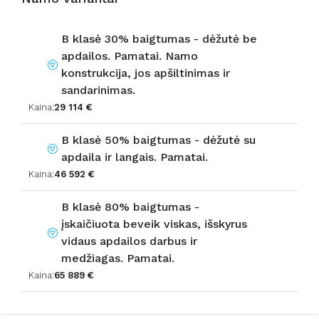
B klasė 30% baigtumas - dėžutė be
apdailos. Pamatai. Namo
konstrukcija, jos apšiltinimas ir
sandarinimas.
Kaina:
29 114 €
B klasė 50% baigtumas - dėžutė su
apdaila ir langais. Pamatai.
Kaina:
46 592 €
B klasė 80% baigtumas -
įskaičiuota beveik viskas, išskyrus
vidaus apdailos darbus ir
medžiagas. Pamatai.
Kaina:
65 889 €