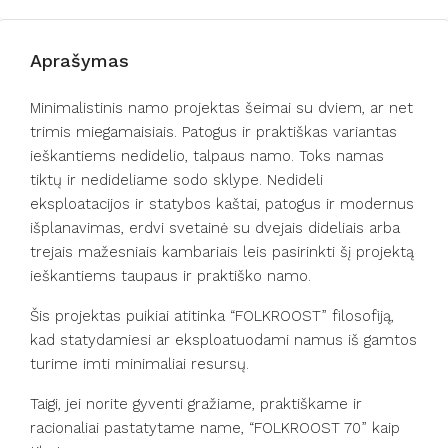
Aprašymas
Minimalistinis namo projektas šeimai su dviem, ar net
trimis miegamaisiais. Patogus ir praktiškas variantas
ieškantiems nedidelio, talpaus namo. Toks namas
tiktų ir nedideliame sodo sklype. Nedideli
eksploatacijos ir statybos kaštai, patogus ir modernus
išplanavimas, erdvi svetainė su dvejais dideliais arba
trejais mažesniais kambariais leis pasirinkti šį projektą
ieškantiems taupaus ir praktiško namo.
Šis projektas puikiai atitinka “FOLKROOST” filosofiją,
kad statydamiesi ar eksploatuodami namus iš gamtos
turime imti minimaliai resursų.
Taigi, jei norite gyventi gražiame, praktiškame ir
racionaliai pastatytame name, “FOLKROOST 70” kaip