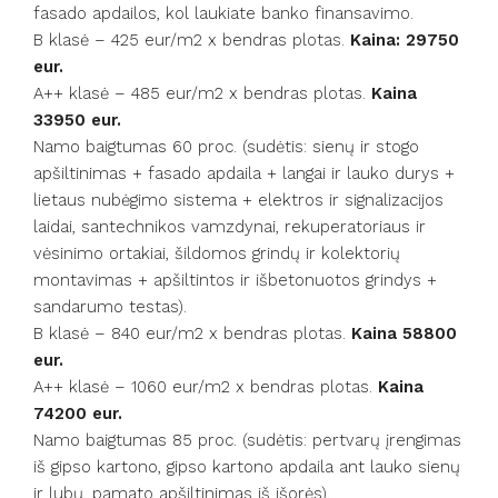
fasado apdailos, kol laukiate banko finansavimo.
B klasė – 425 eur/m2 x bendras plotas.
Kaina: 29750
eur.
A++ klasė – 485 eur/m2 x bendras plotas.
Kaina
33950 eur.
Namo baigtumas 60 proc. (sudėtis: sienų ir stogo
apšiltinimas + fasado apdaila + langai ir lauko durys +
lietaus nubėgimo sistema + elektros ir signalizacijos
laidai, santechnikos vamzdynai, rekuperatoriaus ir
vėsinimo ortakiai, šildomos grindų ir kolektorių
montavimas + apšiltintos ir išbetonuotos grindys +
sandarumo testas).
B klasė – 840 eur/m2 x bendras plotas.
Kaina 58800
eur.
A++ klasė – 1060 eur/m2 x bendras plotas.
Kaina
74200 eur.
Namo baigtumas 85 proc. (sudėtis: pertvarų įrengimas
iš gipso kartono, gipso kartono apdaila ant lauko sienų
ir lubų, pamato apšiltinimas iš išorės).