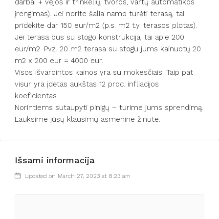
darbai + vejos ir trinkelių, tvoros, vartų automatikos
įrengimas). Jei norite šalia namo turėti terasą, tai
pridėkite dar 150 eur/m2 (p.s. m2 t.y. terasos plotas).
Jei terasa bus su stogo konstrukcija, tai apie 200
eur/m2. Pvz. 20 m2 terasa su stogu jums kainuotų 20
m2 x 200 eur = 4000 eur.
Visos išvardintos kainos yra su mokesčiais. Taip pat
visur yra įdėtas aukštas 12 proc. infliacijos
koeficientas.
Norintiems sutaupyti pinigų – turime jums sprendimą.
Lauksime jūsų klausimų asmenine žinute.
Išsami informacija
Updated on March 27, 2023 at 8:23 am