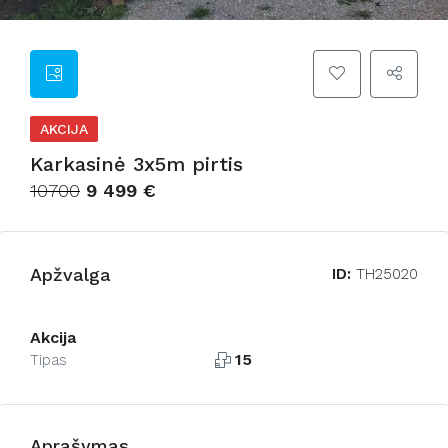
AKCIJA
Karkasinė 3x5m pirtis
10700
9 499 €
Apžvalga
ID:
TH25020
Akcija
15
Tipas
Aprašymas