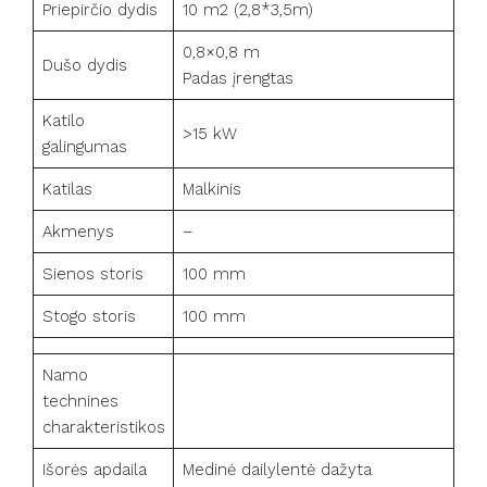
Priepirčio dydis
10 m2 (2,8*3,5m)
0,8×0,8 m
Dušo dydis
Padas įrengtas
Katilo
>15 kW
galingumas
Katilas
Malkinis
Akmenys
–
Sienos storis
100 mm
Stogo storis
100 mm
Namo
technines
charakteristikos
Išorės apdaila
Medinė dailylentė dažyta