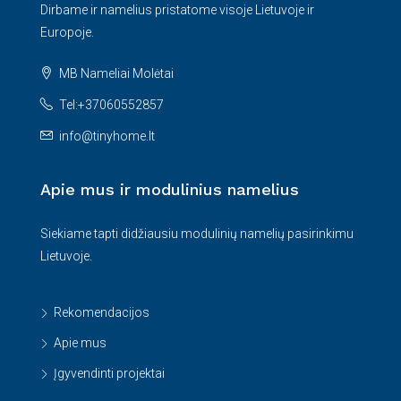
Dirbame ir namelius pristatome visoje Lietuvoje ir
Europoje.
MB Nameliai Molėtai
Tel:+37060552857
info@tinyhome.lt
Apie mus ir modulinius namelius
Siekiame tapti didžiausiu modulinių namelių pasirinkimu
Lietuvoje.
Rekomendacijos
Apie mus
Įgyvendinti projektai