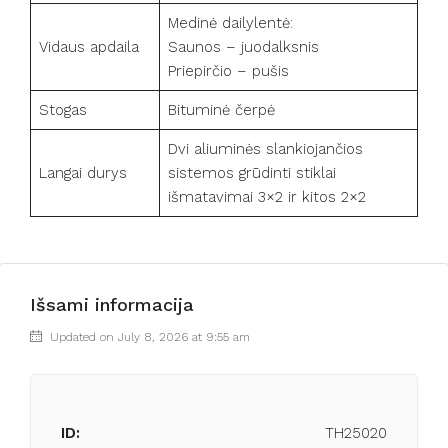
Medinė dailylentė:
Vidaus apdaila
Saunos – juodalksnis
Priepirčio – pušis
Stogas
Bituminė čerpė
Dvi aliuminės slankiojančios
Langai durys
sistemos grūdinti stiklai
išmatavimai 3×2 ir kitos 2×2
Išsami informacija
Updated on July 8, 2026 at 9:55 am
ID:
TH25020