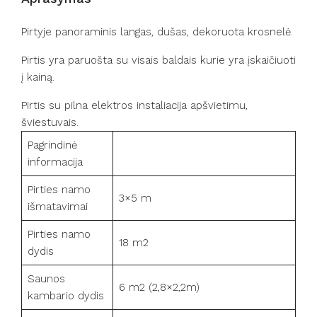
Pirtyje panoraminis langas, dušas, dekoruota krosnelė.
Pirtis yra paruošta su visais baldais kurie yra įskaičiuoti
į kainą.
Pirtis su pilna elektros instaliacija apšvietimu,
šviestuvais.
Pagrindinė
informacija
Pirties namo
3×5 m
išmatavimai
Pirties namo
18 m2
dydis
Saunos
6 m2 (2,8×2,2m)
kambario dydis