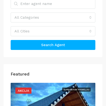
All Categories
All Cities
Search Agent
Featured
INIS
SURENKAMI NAMELIAI
AKCIJA
A