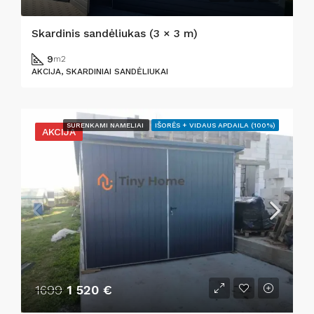
Skardinis sandėliukas (3 × 3 m)
9
m2
AKCIJA, SKARDINIAI SANDĖLIUKAI
SURENKAMI NAMELIAI
IŠORĖS + VIDAUS APDAILA (100%)
AKCIJA
1699
1 520 €