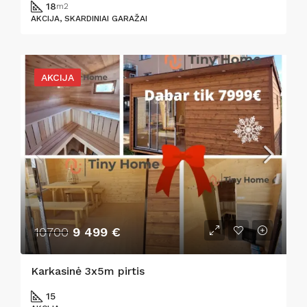
18
m2
AKCIJA, SKARDINIAI GARAŽAI
AKCIJA
10700
9 499 €
Karkasinė 3x5m pirtis
15