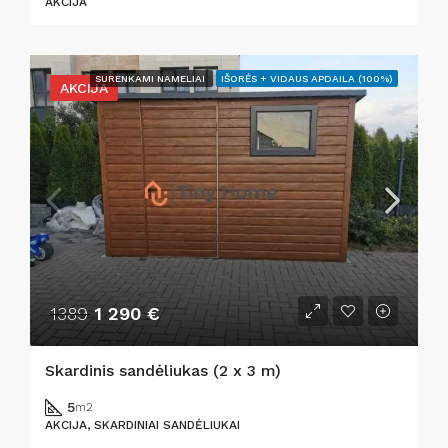
AKCIJA
SURENKAMI NAMELIAI
IŠORĖS + VIDAUS APDAILA (100%)
AKCIJA
1389
1 290 €
Skardinis sandėliukas (2 x 3 m)
5
m2
AKCIJA, SKARDINIAI SANDĖLIUKAI