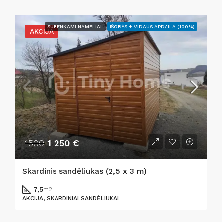
SURENKAMI NAMELIAI
IŠORĖS + VIDAUS APDAILA (100%)
AKCIJA
1500
1 250 €
Skardinis sandėliukas (2,5 x 3 m)
7,5
m2
AKCIJA, SKARDINIAI SANDĖLIUKAI