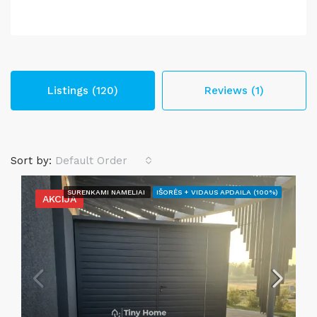
Listings (120)
Reviews (1)
Sort by:
Default Order
SURENKAMI NAMELIAI
IŠORĖS + VIDAUS APDAILA (100%)
AKCIJA