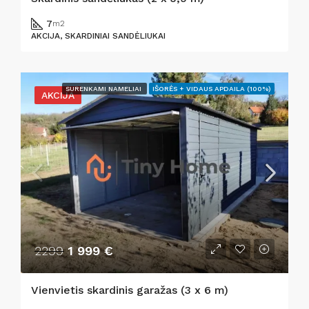
7
m2
AKCIJA, SKARDINIAI SANDĖLIUKAI
SURENKAMI NAMELIAI
IŠORĖS + VIDAUS APDAILA (100%)
AKCIJA
2299
1 999 €
Vienvietis skardinis garažas (3 x 6 m)