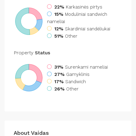
22%
Karkasinės pirtys
15%
Moduliniai sandwich
nameliai
12%
Skardiniai sandėliukai
51%
Other
Property
Status
31%
Surenkami nameliai
27%
Gamyklinis
17%
Sandwich
26%
Other
About Vaidas