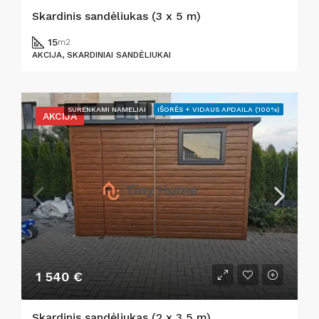
Skardinis sandėliukas (3 x 5 m)
15
m2
AKCIJA, SKARDINIAI SANDĖLIUKAI
SURENKAMI NAMELIAI
IŠORĖS + VIDAUS APDAILA (100%)
AKCIJA
1 540 €
Skardinis sandėliukas (2 x 3,5 m)