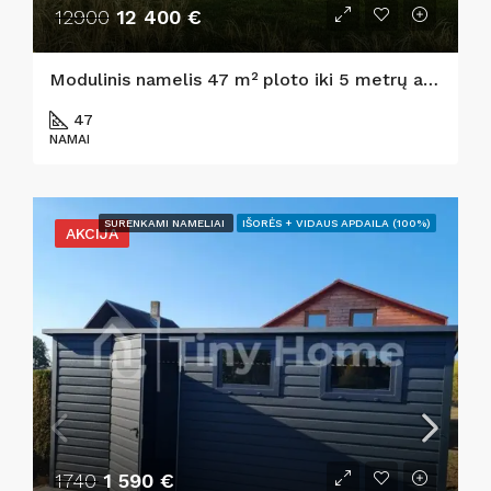
12900
12 400 €
Modulinis namelis 47 m² ploto iki 5 metrų aukščio sip namas su 30 m² antresole – Viso 80 m²
47
NAMAI
SURENKAMI NAMELIAI
IŠORĖS + VIDAUS APDAILA (100%)
AKCIJA
1740
1 590 €