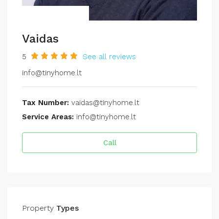
Vaidas
5
See all reviews
info@tinyhome.lt
Tax Number:
vaidas@tinyhome.lt
Service Areas:
info@tinyhome.lt
Call
Property
Types