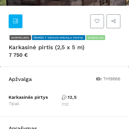
GAMYKLINIS
IŠORĖS + VIDAUS APDAILA (100%)
SANDELYJE
Karkasinė pirtis (2,5 x 5 m)
7 750 €
Apžvalga
ID:
TH19866
Karkasinės pirtys
12,5
Tipas
m2
Aprašymas