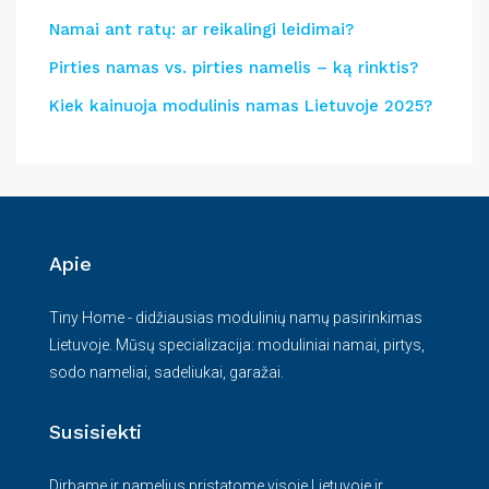
Namai ant ratų: ar reikalingi leidimai?
Pirties namas vs. pirties namelis – ką rinktis?
Kiek kainuoja modulinis namas Lietuvoje 2025?
Apie
Tiny Home - didžiausias modulinių namų pasirinkimas
Lietuvoje. Mūsų specializacija: moduliniai namai, pirtys,
sodo nameliai, sadeliukai, garažai.
Susisiekti
Dirbame ir namelius pristatome visoje Lietuvoje ir