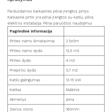
Parduodamos karkasinės pilnai įrengtos pirtys.
Karkasinė pirtis yra pilnai įrengtos su katilu, pilna
elektros instaliacija. Pilnai paruoštos naudojimui.
Pagrindinė informacija
Pirties namo išmatavimai
2.5x5m
Pirties namo dydis
12,5 m2
Pirties dydis
4 m2
Priepirčio dydis
5,7 m2
Katilo galingumas
13-15 kW
Katilas
Malkinis
Akmenys
įeina
Sienos storis
160mm