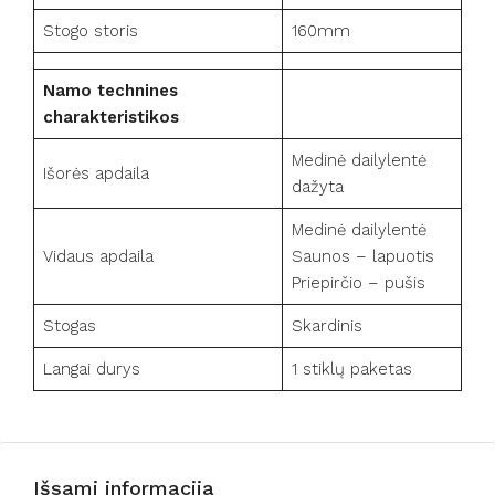
Stogo storis
160mm
Namo technines
charakteristikos
Medinė dailylentė
Išorės apdaila
dažyta
Medinė dailylentė
Vidaus apdaila
Saunos – lapuotis
Priepirčio – pušis
Stogas
Skardinis
Langai durys
1 stiklų paketas
Išsami informacija