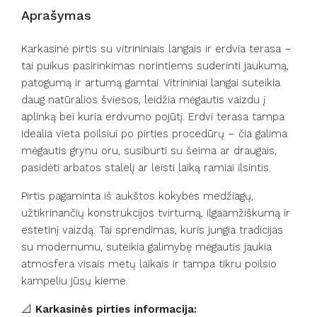
Aprašymas
Karkasinė pirtis su vitrininiais langais ir erdvia terasa –
tai puikus pasirinkimas norintiems suderinti jaukumą,
patogumą ir artumą gamtai. Vitrininiai langai suteikia
daug natūralios šviesos, leidžia mėgautis vaizdu į
aplinką bei kuria erdvumo pojūtį. Erdvi terasa tampa
idealia vieta poilsiui po pirties procedūrų – čia galima
mėgautis grynu oru, susiburti su šeima ar draugais,
pasidėti arbatos stalelį ar leisti laiką ramiai ilsintis.
Pirtis pagaminta iš aukštos kokybės medžiagų,
užtikrinančių konstrukcijos tvirtumą, ilgaamžiškumą ir
estetinį vaizdą. Tai sprendimas, kuris jungia tradicijas
su modernumu, suteikia galimybę mėgautis jaukia
atmosfera visais metų laikais ir tampa tikru poilsio
kampeliu jūsų kieme.
📐
Karkasinės pirties informacija: