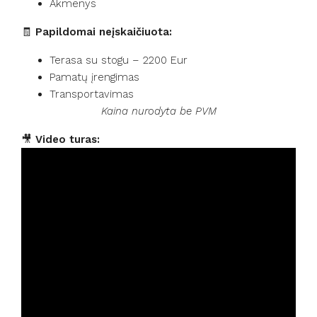
Akmenys
🧾
Papildomai neįskaičiuota:
Terasa su stogu – 2200 Eur
Pamatų įrengimas
Transportavimas
Kaina nurodyta be PVM
🎥
Video turas: