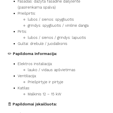
Fasadas: dažyta fasadinė dailylentė
(pasirenkama spalva)
Priešpirtis:
lubos / sienos: spygliuotis
grindys: spygliuotis / vinilinė danga
Pirtis:
lubos / sienos / grindys: lapuotis
Gultai: drebulė / juodalksnis
✏️
Papildoma informacija:
Elektros instaliacija:
lauko / vidaus apšvietimas
Ventiliacija:
Priešpirtyje ir pirtyje
Katilas:
Malkinis 12 – 15 kW
🧾
Papildomai įskaičiuota: