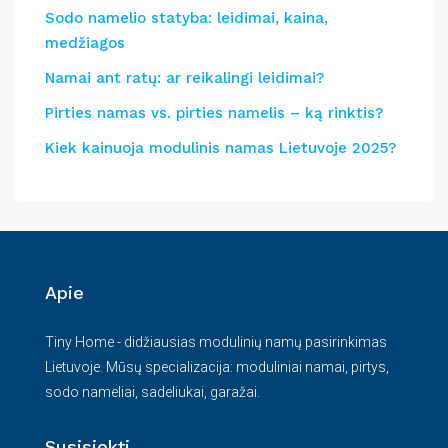
Sodo namelio statyba: leidimai, kaina,
medžiagos
Namai ant ratų: ar reikalingi leidimai?
Pirties namas vs. pirties namelis – ką rinktis?
Kiek kainuoja modulinis namas Lietuvoje 2025?
Apie
Tiny Home - didžiausias modulinių namų pasirinkimas
Lietuvoje. Mūsų specializacija: moduliniai namai, pirtys,
sodo nameliai, sadeliukai, garažai.
Susisiekti