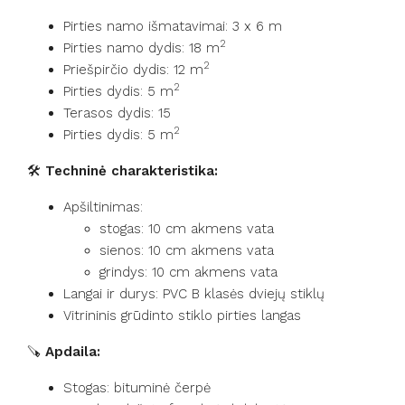
Pirties namo išmatavimai: 3 x 6 m
2
Pirties namo dydis: 18 m
2
Priešpirčio dydis: 12 m
2
Pirties dydis: 5 m
Terasos dydis: 15
2
Pirties dydis: 5 m
🛠️
Techninė charakteristika:
Apšiltinimas:
stogas: 10 cm akmens vata
sienos: 10 cm akmens vata
grindys: 10 cm akmens vata
Langai ir durys: PVC B klasės dviejų stiklų
Vitrininis grūdinto stiklo pirties langas
🪚
Apdaila:
Stogas: bituminė čerpė