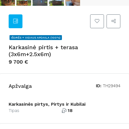
IŠORĖS + VIDAUS APDAILA (100%)
Karkasinė pirtis + terasa
(3x6m+2.5x6m)
9 700 €
Apžvalga
ID:
TH29494
Karkasinės pirtys, Pirtys ir Kubilai
18
Tipas