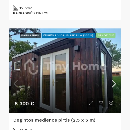
12.5
m2
KARKASINĖS PIRTYS
KARKASINIS
IŠORĖS + VIDAUS APDAILA (100%)
SANDELYJE
8 300 €
Degintos medienos pirtis (2,5 x 5 m)