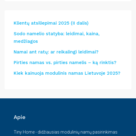
Klientų atsiliepimai 2025 (II dalis)
Sodo namelio statyba: leidimai, kaina,
medžiagos
Namai ant ratų: ar reikalingi leidimai?
Pirties namas vs. pirties namelis – ką rinktis?
Kiek kainuoja modulinis namas Lietuvoje 2025?
Apie
Tiny Home - didžiausias modulinių namų pasirinkimas