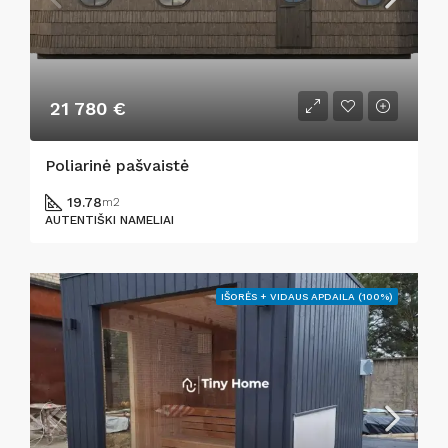
21 780 €
Poliarinė pašvaistė
19.78
m2
AUTENTIŠKI NAMELIAI
IŠORĖS + VIDAUS APDAILA (100%)