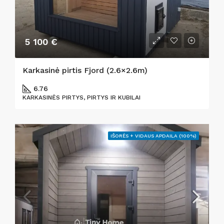
5 100 €
Karkasinė pirtis Fjord (2.6×2.6m)
6.76
KARKASINĖS PIRTYS, PIRTYS IR KUBILAI
IŠORĖS + VIDAUS APDAILA (100%)