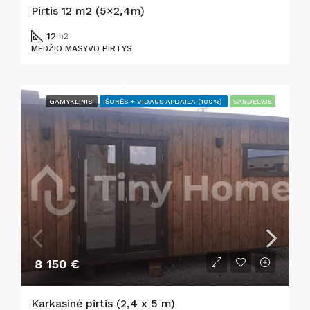
Pirtis 12 m2 (5×2,4m)
12
m2
MEDŽIO MASYVO PIRTYS
GAMYKLINIS
IŠORĖS + VIDAUS APDAILA (100%)
SANDELYJE
8 150 €
Karkasinė pirtis (2,4 x 5 m)