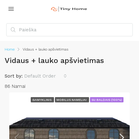
Home
Vidaus + lauko apšvietimas
Vidaus + lauko apšvietimas
Sort by:
Default Order
86 Namai
GAMYKLINIS
MOBILUS NAMELIAI
SU BALDAIS (100%)