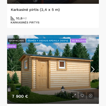
Karkasinė pirtis (2,4 x 5 m)
10,8
m2
KARKASINĖS PIRTYS
GAMYKLINIS
IŠORĖS + VIDAUS APDAILA (100%)
SU BALDAIS
(100%)
7 900 €