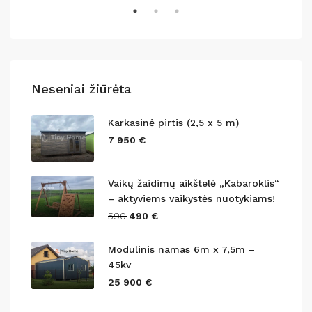
Neseniai žiūrėta
Karkasinė pirtis (2,5 x 5 m)
7 950 €
Vaikų žaidimų aikštelė „Kabaroklis“
– aktyviems vaikystės nuotykiams!
590
490 €
Modulinis namas 6m x 7,5m –
45kv
25 900 €