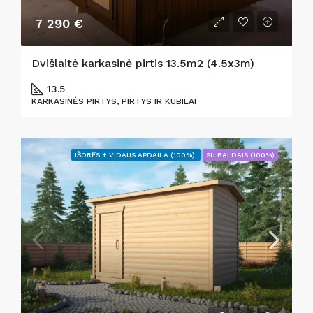
7 290 €
Dvišlaitė karkasinė pirtis 13.5m2 (4.5x3m)
13.5
KARKASINĖS PIRTYS, PIRTYS IR KUBILAI
IŠORĖS + VIDAUS APDAILA (100%)
SU BALDAIS (100%)