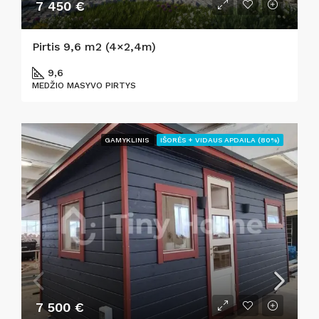
7 450 €
Pirtis 9,6 m2 (4×2,4m)
9,6
MEDŽIO MASYVO PIRTYS
GAMYKLINIS
IŠORĖS + VIDAUS APDAILA (80%)
7 500 €