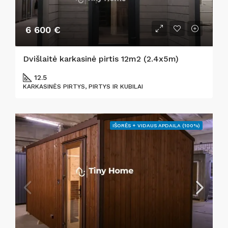
6 600 €
Dvišlaitė karkasinė pirtis 12m2 (2.4x5m)
12.5
KARKASINĖS PIRTYS, PIRTYS IR KUBILAI
IŠORĖS + VIDAUS APDAILA (100%)