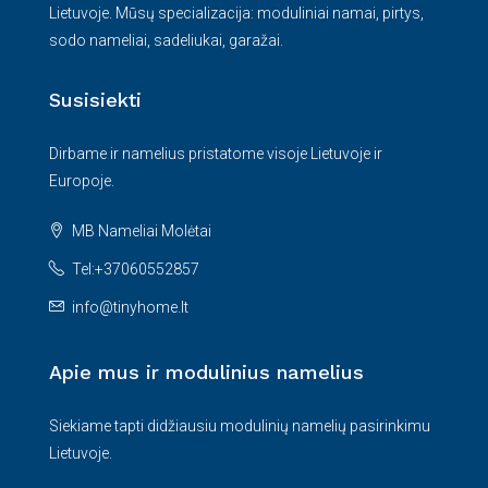
Lietuvoje. Mūsų specializacija: moduliniai namai, pirtys,
sodo nameliai, sadeliukai, garažai.
Susisiekti
Dirbame ir namelius pristatome visoje Lietuvoje ir
Europoje.
MB Nameliai Molėtai
Tel:+37060552857
info@tinyhome.lt
Apie mus ir modulinius namelius
Siekiame tapti didžiausiu modulinių namelių pasirinkimu
Lietuvoje.