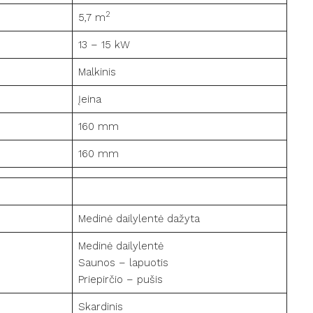
2
5,7 m
13 – 15 kW
Malkinis
Įeina
160 mm
160 mm
Medinė dailylentė dažyta
Medinė dailylentė
Saunos – lapuotis
Priepirčio – pušis
Skardinis