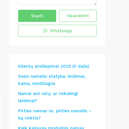
Siųsti
Skambinti
WhatsApp
Klientų atsiliepimai 2025 (II dalis)
Sodo namelio statyba: leidimai,
kaina, medžiagos
Namai ant ratų: ar reikalingi
leidimai?
Pirties namas vs. pirties namelis –
ką rinktis?
Kiek kainuoja modulinis namas