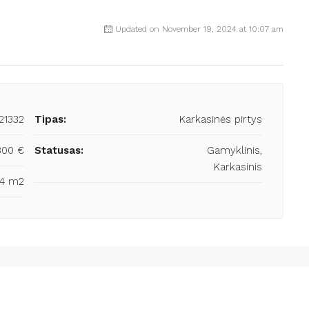
Updated on November 19, 2024 at 10:07 am
21332
Tipas:
Karkasinės pirtys
800 €
Statusas:
Gamyklinis,
Karkasinis
14 m2