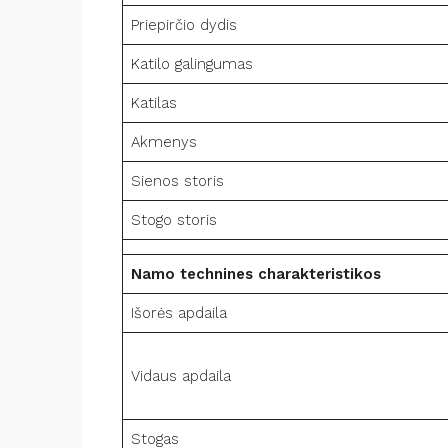
Priepirčio dydis
Katilo galingumas
Katilas
Akmenys
Sienos storis
Stogo storis
Namo technines charakteristikos
Išorės apdaila
Vidaus apdaila
Stogas