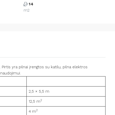
14
m2
irtis yra pilnai įrengtos su katilu, pilna elektros
a naudojimui.
2,5 × 5,5 m
2
12,5 m
2
4 m