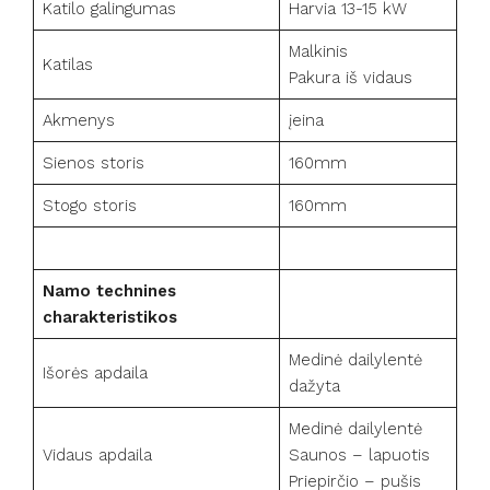
Katilo galingumas
Harvia 13-15 kW
Malkinis
Katilas
Pakura iš vidaus
Akmenys
įeina
Sienos storis
160mm
Stogo storis
160mm
Namo technines
charakteristikos
Medinė dailylentė
Išorės apdaila
dažyta
Medinė dailylentė
Vidaus apdaila
Saunos – lapuotis
Priepirčio – pušis