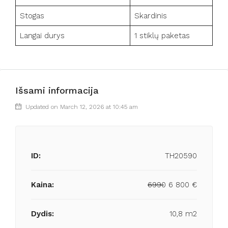
Stogas
Skardinis
Langai durys
1 stiklų paketas
Išsami informacija
Updated on March 12, 2026 at 10:45 am
ID:
TH20590
Kaina:
6990
6 800 €
Dydis:
10,8 m2