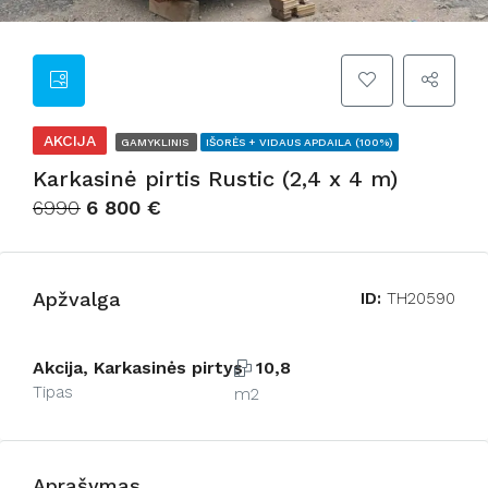
AKCIJA
GAMYKLINIS
IŠORĖS + VIDAUS APDAILA (100%)
Karkasinė pirtis Rustic (2,4 x 4 m)
6990
6 800 €
Apžvalga
ID:
TH20590
Akcija, Karkasinės pirtys
10,8
Tipas
m2
Aprašymas