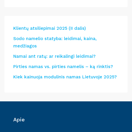
Klientų atsiliepimai 2025 (II dalis)
Sodo namelio statyba: leidimai, kaina,
medžiagos
Namai ant ratų: ar reikalingi leidimai?
Pirties namas vs. pirties namelis – ką rinktis?
Kiek kainuoja modulinis namas Lietuvoje 2025?
Apie