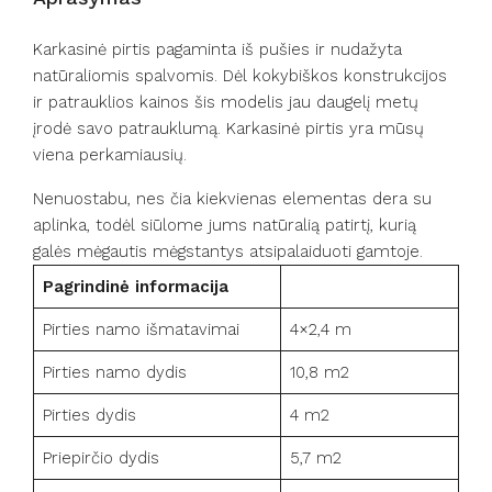
Karkasinė pirtis pagaminta iš pušies ir nudažyta
natūraliomis spalvomis. Dėl kokybiškos konstrukcijos
ir patrauklios kainos šis modelis jau daugelį metų
įrodė savo patrauklumą. Karkasinė pirtis yra mūsų
viena perkamiausių.
Nenuostabu, nes čia kiekvienas elementas dera su
aplinka, todėl siūlome jums natūralią patirtį, kurią
galės mėgautis mėgstantys atsipalaiduoti gamtoje.
Pagrindinė informacija
Pirties namo išmatavimai
4×2,4 m
Pirties namo dydis
10,8 m2
Pirties dydis
4 m2
Priepirčio dydis
5,7 m2