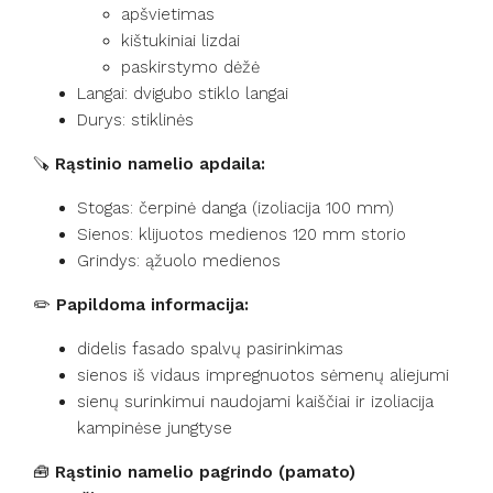
apšvietimas
kištukiniai lizdai
paskirstymo dėžė
Langai: dvigubo stiklo langai
Durys: stiklinės
🪚
Rąstinio namelio apdaila:
Stogas: čerpinė danga (izoliacija 100 mm)
Sienos: klijuotos medienos 120 mm storio
Grindys: ąžuolo medienos
✏️
Papildoma informacija:
didelis fasado spalvų pasirinkimas
sienos iš vidaus impregnuotos sėmenų aliejumi
sienų surinkimui naudojami kaiščiai ir izoliacija
kampinėse jungtyse
🧰
Rąstinio namelio pagrindo (pamato)