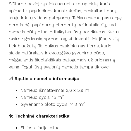
Siūlome bazinį rąstinio namelio komplektą, kuris
apima tik pagrindines konstrukcijas, neskaitant durų,
langų ir kitų vidaus patogumų. Tačiau esame pasirengę
derėtis dėl papildomų elementų bei instaliacijų, kad
namelis būtų pilnai pritaikytas jūsų poreikiams. Kartu
rasime geriausią sprendimą, atitinkantį tiek jūsų viziją,
tiek biudžetą. Tai puikus pasirinkimas tiems, kurie
siekia natūralaus ir ekologiško gyvenimo būdo,
mėgaujantis šiuolaikiškais patogumais už prieinamą
kainą. Tegul jūsų svajonių namelis tampa tikrove!
📐
Rąstinio namelio informacija:
Namelio išmatavimai: 2,6 x 5,9 m
2
Namelio dydis: 15 m
2
Gyvenamo ploto dydis: 14,3 m
🛠️
Techninė charakteristika:
El. instaliacija: pilna