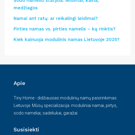
Sodo namelio statyba: leidimai, kaina,
medžiagos
Namai ant ratų: ar reikalingi leidimai?
Pirties namas vs. pirties namelis – ką rinktis?
Kiek kainuoja modulinis namas Lietuvoje 2025?
Apie
Tiny Home - didžiausias modulinių namų pasirinkimas
Lietuvoje. Mūsų specializacija: moduliniai namai, pirtys,
sodo nameliai, sadeliukai, garažai.
Susisiekti