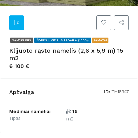
GAMYKLINIS
IŠORĖS + VIDAUS APDAILA (100%)
PAMATAI
Klijuoto rąsto namelis (2,6 x 5,9 m) 15
m2
6 100 €
Apžvalga
ID:
TH18347
Mediniai nameliai
15
Tipas
m2