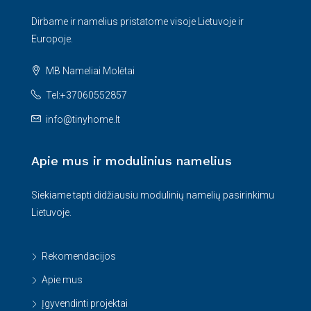
Dirbame ir namelius pristatome visoje Lietuvoje ir
Europoje.
MB Nameliai Molėtai
Tel:+37060552857
info@tinyhome.lt
Apie mus ir modulinius namelius
Siekiame tapti didžiausiu modulinių namelių pasirinkimu
Lietuvoje.
Rekomendacijos
Apie mus
Įgyvendinti projektai