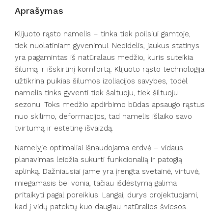
Aprašymas
Klijuoto rąsto namelis – tinka tiek poilsiui gamtoje,
tiek nuolatiniam gyvenimui. Nedidelis, jaukus statinys
yra pagamintas iš natūralaus medžio, kuris suteikia
šilumą ir išskirtinį komfortą. Klijuoto rąsto technologija
užtikrina puikias šilumos izoliacijos savybes, todėl
namelis tinks gyventi tiek šaltuoju, tiek šiltuoju
sezonu. Toks medžio apdirbimo būdas apsaugo rąstus
nuo skilimo, deformacijos, tad namelis išlaiko savo
tvirtumą ir estetinę išvaizdą.
Namelyje optimaliai išnaudojama erdvė – vidaus
planavimas leidžia sukurti funkcionalią ir patogią
aplinką. Dažniausiai jame yra įrengta svetainė, virtuvė,
miegamasis bei vonia, tačiau išdėstymą galima
pritaikyti pagal poreikius. Langai, durys projektuojami,
kad į vidų patektų kuo daugiau natūralios šviesos.