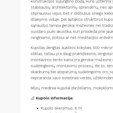
konstrukcijos sujungimo būdą, kuris užtikrina
stabiliausių architektūrinių sprendimų, nes apva
stipriausius vėjus, bet ir didžiulius sniego ki
išlaikymo viduje. Dėl aptakios struktūros kupola
sąnaudos tampa gerokai mažesnės nei tradicin
susidaro puiki akustika, kuri prisideda prie jau
renginiams, poilsiui ar net meditacijos erdvėm
Kupolas dengtas aukštos kokybės 500 mikronų 
stiklas, tačiau yra daug praktiškesnis, lengv
montavimo tento kaina yra gerokai mažesnė nei 
sudėtingesnių montavimo procesų. Be to, tenta
skaidrumą bei atsparumą sudėtingoms oro sąlygo
nepraranda savo estetinės vertės, užtikrindam
Mūsų mediniai kupolai darželiams, mokykloms 
📐
Kupolo informacija:
Kupolo skersmuo: 6 m