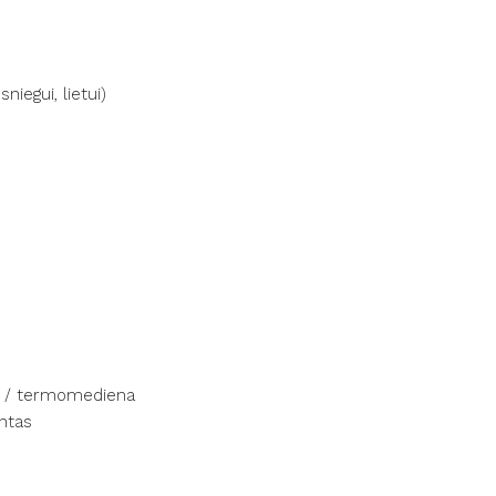
iegui, lietui)
a / termomediena
ntas