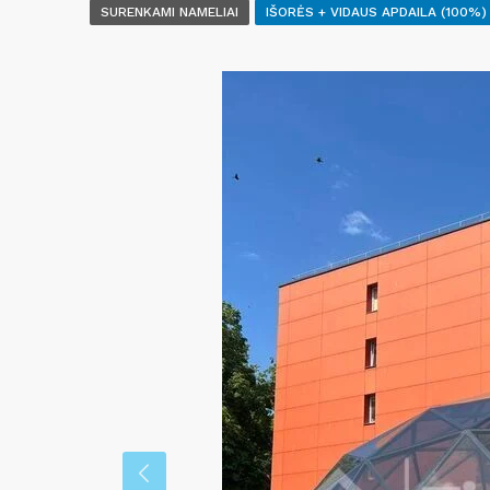
SURENKAMI NAMELIAI
IŠORĖS + VIDAUS APDAILA (100%)