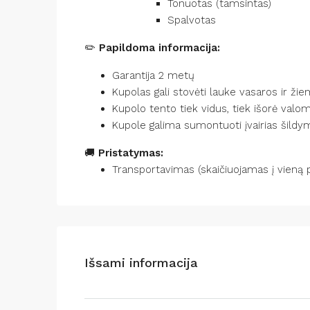
Tonuotas (tamsintas)
Spalvotas
✏️
Papildoma informacija:
Garantija 2 metų
Kupolas gali stovėti lauke vasaros ir ž
Kupolo tento tiek vidus, tiek išorė valo
Kupole galima sumontuoti įvairias šildy
🚚
Pristatymas:
Transportavimas (skaičiuojamas į vieną 
Išsami informacija