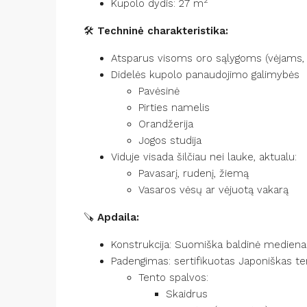
2
Kupolo dydis: 27 m
🛠️
Techninė charakteristika:
Atsparus visoms oro sąlygoms (vėjams, sn
Didelės kupolo panaudojimo galimybės
Pavėsinė
Pirties namelis
Orandžerija
Jogos studija
Viduje visada šilčiau nei lauke, aktualu:
Pavasarį, rudenį, žiemą
Vasaros vėsų ar vėjuotą vakarą
🪚
Apdaila:
Konstrukcija: Suomiška baldinė medien
Padengimas: sertifikuotas Japoniškas te
Tento spalvos:
Skaidrus