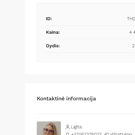
ID:
TH2
Kaina:
4 
Dydis:
2
Kontaktinė informacija
Ligita
+37067376073
WhatsApp