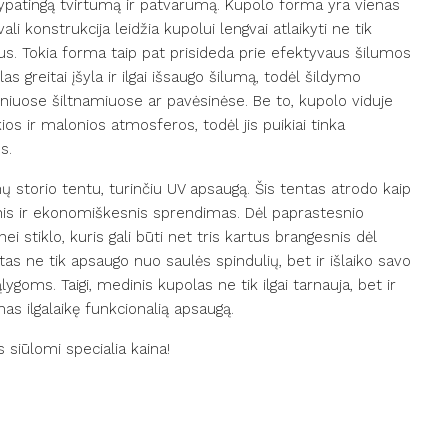
 ypatingą tvirtumą ir patvarumą. Kupolo forma yra vienas
li konstrukcija leidžia kupolui lengvai atlaikyti ne tik
ekius. Tokia forma taip pat prisideda prie efektyvaus šilumos
s greitai įšyla ir ilgai išsaugo šilumą, todėl šildymo
iuose šiltnamiuose ar pavėsinėse. Be to, kupolo viduje
kios ir malonios atmosferos, todėl jis puikiai tinka
s.
storio tentu, turinčiu UV apsaugą. Šis tentas atrodo kaip
esnis ir ekonomiškesnis sprendimas. Dėl paprastesnio
stiklo, kuris gali būti net tris kartus brangesnis dėl
s ne tik apsaugo nuo saulės spindulių, bet ir išlaiko savo
ms. Taigi, medinis kupolas ne tik ilgai tarnauja, bet ir
as ilgalaikę funkcionalią apsaugą.
siūlomi specialia kaina!