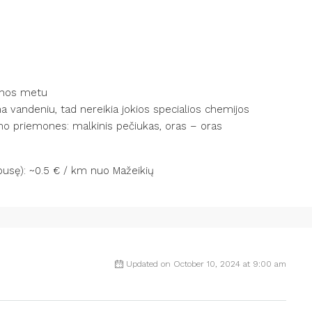
iemos metu
ma vandeniu, tad nereikia jokios specialios chemijos
mo priemones: malkinis pečiukas, oras – oras
pusę): ~0.5 € / km nuo Mažeikių
Updated on October 10, 2024 at 9:00 am