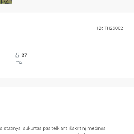
ID:
TH26882
27
m2
 statinys, sukurtas pasitelkiant išskirtinį medinės