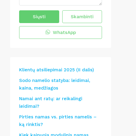
Siųsti
Skambinti
WhatsApp
Klientų atsiliepimai 2025 (II dalis)
Sodo namelio statyba: leidimai,
kaina, medžiagos
Namai ant ratų: ar reikalingi
leidimai?
Pirties namas vs. pirties namelis –
ką rinktis?
Kiek kainuoja modulinis namas