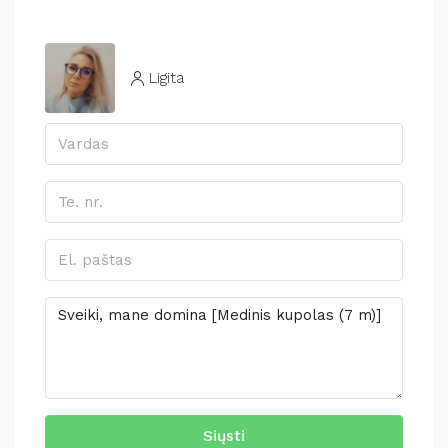
Ligita
Siųsti