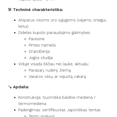
🛠️
Techninė charakteristika:
Atsparus visoms oro sąlygoms (vėjams, sniegui,
lietui)
Didelės kupolo panaudojimo galimybės
Pavėsinė
Pirties namelis
Orandžerija
Jogos studija
Viduje visada šilčiau nei lauke, aktualu:
Pavasarį, rudenį, žiemą
Vasaros vėsų ar vėjuotą vakarą
🪚
Apdaila:
Konstrukcija: Suomiška baldinė mediena /
termomediena
Padengimas: sertifikuotas Japoniškas tentas
Tento spalvos: