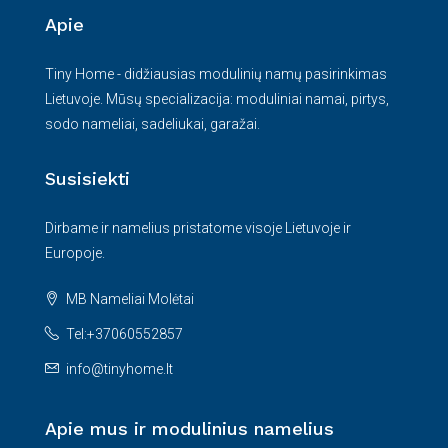
Apie
Tiny Home - didžiausias modulinių namų pasirinkimas
Lietuvoje. Mūsų specializacija: moduliniai namai, pirtys,
sodo nameliai, sadeliukai, garažai.
Susisiekti
Dirbame ir namelius pristatome visoje Lietuvoje ir
Europoje.
MB Nameliai Molėtai
Tel:+37060552857
info@tinyhome.lt
Apie mus ir modulinius namelius