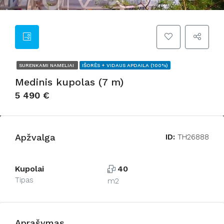
SURENKAMI NAMELIAI
IŠORĖS + VIDAUS APDAILA (100%)
Medinis kupolas (7 m)
5 490 €
Apžvalga
ID:
TH26888
Kupolai
40
Tipas
m2
Aprašymas