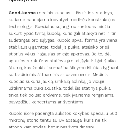
Good-karma
medinis kupolas – išskirtinis statinys,
kuriame naudojama inovatyvi medinės konstrukcijos
technologija. Specialus sujungimo metodas leidžia
sukurti ypač tvirtą kupolą, kuris gali atlaikyti net ir itin
sudėtingas oro sąlygas. Kupolo apvali forma yra viena
stabiliausių gamtoje, todėl jis puikiai atsilaiko prieš
stiprius vėjus ir gausias sniego apkrovas. Be to, dėl
aptakios struktūros statinys greitai įšyla ir ilgai išlaiko
šilumą, kas ženkliai sumažina šildymo išlaidas lyginant
su tradiciniais šiltnamiais ar pavėsinėmis. Medinis
kupolas sukuria jaukią, unikalią aplinką, jo viduje
užtikrinama puiki akustika, todėl šis statinys puikiai
tinka tiek poilsio erdvėms, tiek įvairiems renginiams,
pavyzdžiui, koncertams ar šventėms.
Kupolo išorė padengta aukštos kokybės specialiu 500
mikronų storio tentu su UV apsauga, kuris ne tik
atrodo kaip stiklas, bet ir pasižymi didesniu