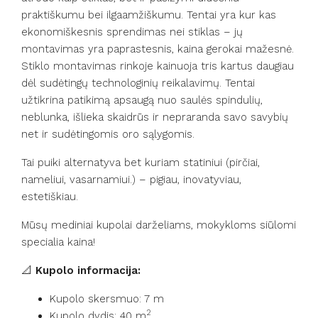
praktiškumu bei ilgaamžiškumu. Tentai yra kur kas
ekonomiškesnis sprendimas nei stiklas – jų
montavimas yra paprastesnis, kaina gerokai mažesnė.
Stiklo montavimas rinkoje kainuoja tris kartus daugiau
dėl sudėtingų technologinių reikalavimų. Tentai
užtikrina patikimą apsaugą nuo saulės spindulių,
neblunka, išlieka skaidrūs ir nepraranda savo savybių
net ir sudėtingomis oro sąlygomis.
Tai puiki alternatyva bet kuriam statiniui (pirčiai,
nameliui, vasarnamiui.) – pigiau, inovatyviau,
estetiškiau.
Mūsų mediniai kupolai darželiams, mokykloms siūlomi
specialia kaina!
📐
Kupolo informacija:
Kupolo skersmuo: 7 m
2
Kupolo dydis: 40 m