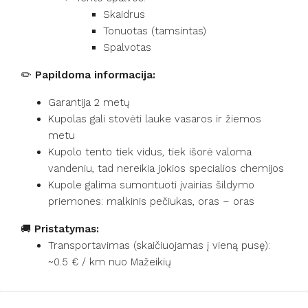
Skaidrus
Tonuotas (tamsintas)
Spalvotas
✏️
Papildoma informacija:
Garantija 2 metų
Kupolas gali stovėti lauke vasaros ir žiemos
metu
Kupolo tento tiek vidus, tiek išorė valoma
vandeniu, tad nereikia jokios specialios chemijos
Kupole galima sumontuoti įvairias šildymo
priemones: malkinis pečiukas, oras – oras
🚚
Pristatymas:
Transportavimas (skaičiuojamas į vieną pusę):
~0.5 € / km nuo Mažeikių