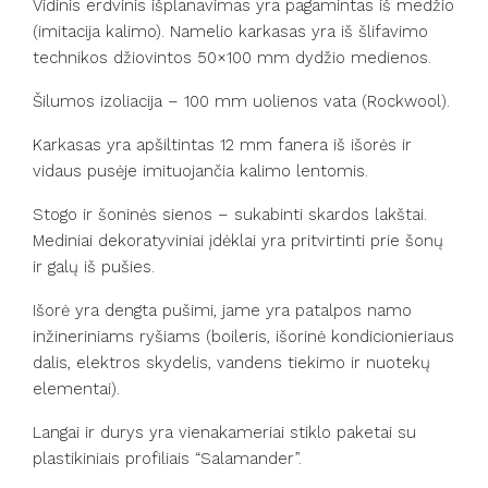
Vidinis erdvinis išplanavimas yra pagamintas iš medžio
(imitacija kalimo). Namelio karkasas yra iš šlifavimo
technikos džiovintos 50×100 mm dydžio medienos.
Šilumos izoliacija – 100 mm uolienos vata (Rockwool).
Karkasas yra apšiltintas 12 mm fanera iš išorės ir
vidaus pusėje imituojančia kalimo lentomis.
Stogo ir šoninės sienos – sukabinti skardos lakštai.
Mediniai dekoratyviniai įdėklai yra pritvirtinti prie šonų
ir galų iš pušies.
Išorė yra dengta pušimi, jame yra patalpos namo
inžineriniams ryšiams (boileris, išorinė kondicionieriaus
dalis, elektros skydelis, vandens tiekimo ir nuotekų
elementai).
Langai ir durys yra vienakameriai stiklo paketai su
plastikiniais profiliais “Salamander”.