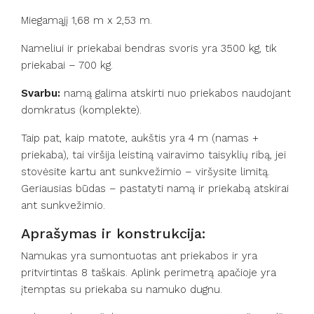
Miegamąjį 1,68 m x 2,53 m.
Nameliui ir priekabai bendras svoris yra 3500 kg, tik
priekabai – 700 kg.
Svarbu:
namą galima atskirti nuo priekabos naudojant
domkratus (komplekte).
Taip pat, kaip matote, aukštis yra 4 m (namas +
priekaba), tai viršija leistiną vairavimo taisyklių ribą, jei
stovėsite kartu ant sunkvežimio – viršysite limitą.
Geriausias būdas – pastatyti namą ir priekabą atskirai
ant sunkvežimio.
Aprašymas ir konstrukcija:
Namukas yra sumontuotas ant priekabos ir yra
pritvirtintas 8 taškais. Aplink perimetrą apačioje yra
įtemptas su priekaba su namuko dugnu.