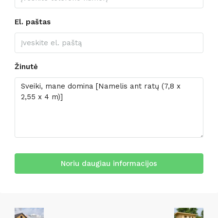
El. paštas
Žinutė
Noriu daugiau informacijos