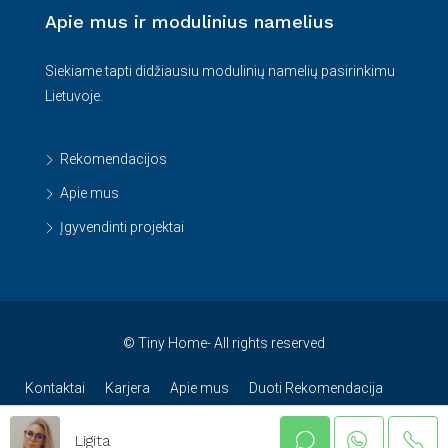
Apie mus ir modulinius namelius
Siekiame tapti didžiausiu modulinių namelių pasirinkimu
Lietuvoje.
Rekomendacijos
Apie mus
Įgyvendinti projektai
© Tiny Home- All rights reserved
Kontaktai
Karjera
Apie mus
Duoti Rekomendacija
Naujienos
Privatumo politika
Privatumo nustatymai
Ligita