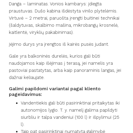
Danga – laminatas. Vonios kambarys: įdiegta
praustuvas. Dušo kabina išdėstyta vinilo plytelėmis.
Virtuvė – 2 metrai, paruošta įrengti buitinei technikai
(šaldytuvas, skalbimo mašina, mikrobangų krosnelė,
kaitlentė, viryklių pakabinimas).
Įėjimo durys yra įrengtos iš kairės pusės judant.
Gale yra balkoninės durelės, kurios gali būti
naudojamos kaip išėjimas į terasą, jei namelis yra
pastoviai pastatytas, arba kaip panoraminis langas, jei
dažnai keliaujate.
Galimi papildomi variantai pagal kliento
pageidavimus:
Vandentiekis gali būti pasirinktinai pritaikytas iki
autonomijos lygio. T. y. namelį galima papildyti
siurbliu ir talpa vandeniui (100 l) ir išpylimui (25
l).
Taip pat pasirinktinai numatyta galimybė