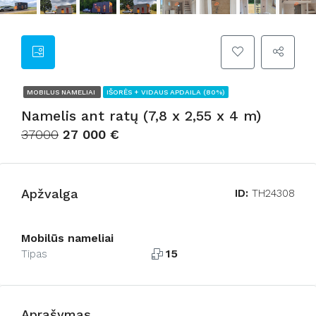
MOBILUS NAMELIAI
IŠORĖS + VIDAUS APDAILA (80%)
Namelis ant ratų (7,8 x 2,55 x 4 m)
37000
27 000 €
Apžvalga
ID:
TH24308
Mobilūs nameliai
15
Tipas
Aprašymas