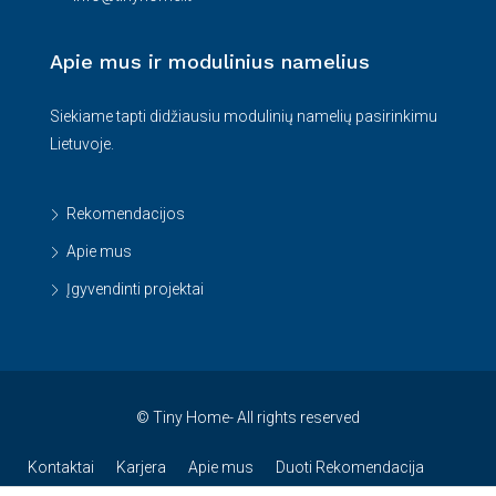
Apie mus ir modulinius namelius
Siekiame tapti didžiausiu modulinių namelių pasirinkimu
Lietuvoje.
Rekomendacijos
Apie mus
Įgyvendinti projektai
© Tiny Home- All rights reserved
Kontaktai
Karjera
Apie mus
Duoti Rekomendacija
Naujienos
Privatumo politika
Privatumo nustatymai