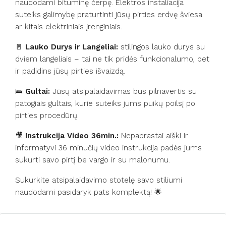
naudodami bituminę čerpę. Elektros instaliacija
suteiks galimybę praturtinti jūsų pirties erdvę šviesa
ar kitais elektriniais įrenginiais.
🚪
Lauko Durys ir Langeliai:
stilingos lauko durys su
dviem langeliais – tai ne tik pridės funkcionalumo, bet
ir padidins jūsų pirties išvaizdą.
🛌
Gultai:
Jūsų atsipalaidavimas bus pilnavertis su
patogiais gultais, kurie suteiks jums puikų poilsį po
pirties procedūrų.
🎥
Instrukcija Video 36min.:
Nepaprastai aiški ir
informatyvi 36 minučių video instrukcija padės jums
sukurti savo pirtį be vargo ir su malonumu.
Sukurkite atsipalaidavimo stotelę savo stiliumi
naudodami pasidaryk pats komplektą! 🌟