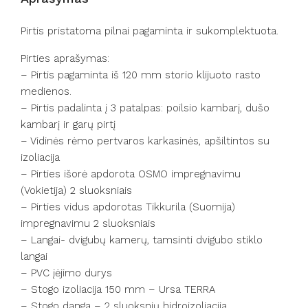
Pirtis pristatoma pilnai pagaminta ir sukomplektuota.
Pirties aprašymas:
– Pirtis pagaminta iš 120 mm storio klijuoto rasto
medienos.
– Pirtis padalinta į 3 patalpas: poilsio kambarį, dušo
kambarį ir garų pirtį
– Vidinės rėmo pertvaros karkasinės, apšiltintos su
izoliacija
– Pirties išorė apdorota OSMO impregnavimu
(Vokietija) 2 sluoksniais
– Pirties vidus apdorotas Tikkurila (Suomija)
impregnavimu 2 sluoksniais
– Langai- dvigubų kamerų, tamsinti dvigubo stiklo
langai
– PVC įėjimo durys
– Stogo izoliacija 150 mm – Ursa TERRA
– Stogo danga – 2 sluoksnių hidroizoliacija