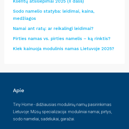
Klientų atsiliepimai 2025 (II dalis)
Sodo namelio statyba: leidimai, kaina,
medžiagos
Namai ant ratų: ar reikalingi leidimai?
Pirties namas vs. pirties namelis – ką rinktis?
Kiek kainuoja modulinis namas Lietuvoje 2025?
Apie
Tiny Home - didžiausias modulinių namų pasirinkimas
Lietuvoje. Mūsų specializacija: moduliniai namai, pirtys,
sodo nameliai, sadeliukai, garažai.