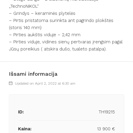
„TechnoNIKOL“
– Grindys – keraminės plytelės
– Pirtis pristatoma surinkta ant pagrindo plokštės
(storis 140 mm)
– Pirties aukštis viduje – 2,42 mm
– Pirties viduje, vidines sienų pertvaras įrengsim pagal
Jūsų poreikius ( atskira dušo, tualeto patalpa).
Išsami informacija
Updated on April 2, 2022 at 6:30 am
ID:
TH19215
Kaina:
13 900 €