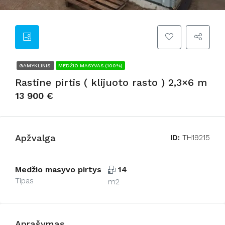
GAMYKLINIS
MEDŽIO MASYVAS (100%)
Rastine pirtis ( klijuoto rasto ) 2,3×6 m
13 900 €
Apžvalga
ID:
TH19215
Medžio masyvo pirtys
14
Tipas
m2
Aprašymas