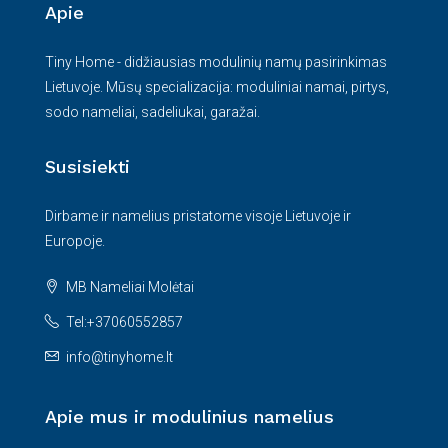
Apie
Tiny Home - didžiausias modulinių namų pasirinkimas
Lietuvoje. Mūsų specializacija: moduliniai namai, pirtys,
sodo nameliai, sadeliukai, garažai.
Susisiekti
Dirbame ir namelius pristatome visoje Lietuvoje ir
Europoje.
MB Nameliai Molėtai
Tel:+37060552857
info@tinyhome.lt
Apie mus ir modulinius namelius