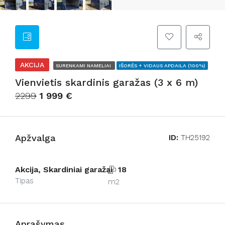
AKCIJA
SURENKAMI NAMELIAI
IŠORĖS + VIDAUS APDAILA (100%)
Vienvietis skardinis garažas (3 x 6 m)
2299
1 999 €
Apžvalga
ID:
TH25192
Akcija, Skardiniai garažai
18
Tipas
m2
Aprašymas