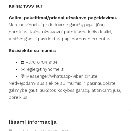
Kaina: 1999 eur
Galimi pakeitimai/priedai užsakovo pageidavimu.
Mes individualiai prideriname garažą pagal jūsų
poreikius. Kaina užsakovui pateikiama individualiai,
atsižvelgiant į pasirinktus papildomus elementus.
Susisiekite su mumis:
☎️ +370 6784 9134
✉️
egle@tinyhome.lt
💬 Messenger/Whatsapp/Viber žinute
Nedvejodami susisiekite su mumis ir pasinaudokite
galimybe gauti aukštos kokybės garažą, atitinkantį jūsų
poreikius!
Išsami informacija