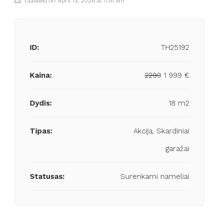
Updated on April 13, 2026 at 11:51 am
ID:
TH25192
Kaina:
2299
1 999 €
Dydis:
18 m2
Tipas:
Akcija, Skardiniai
garažai
Statusas:
Surenkami nameliai