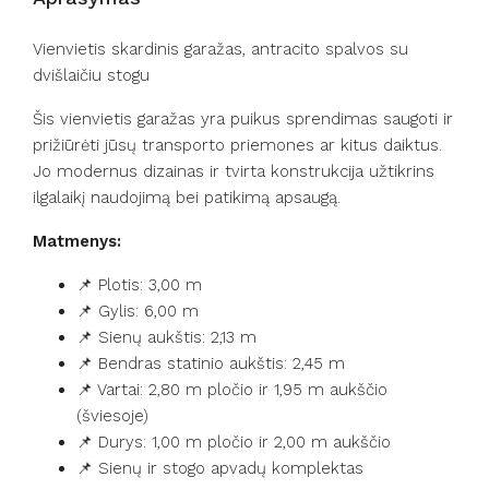
Vienvietis skardinis garažas, antracito spalvos su
dvišlaičiu stogu
Šis vienvietis garažas yra puikus sprendimas saugoti ir
prižiūrėti jūsų transporto priemones ar kitus daiktus.
Jo modernus dizainas ir tvirta konstrukcija užtikrins
ilgalaikį naudojimą bei patikimą apsaugą.
Matmenys:
📌 Plotis: 3,00 m
📌 Gylis: 6,00 m
📌 Sienų aukštis: 2,13 m
📌 Bendras statinio aukštis: 2,45 m
📌 Vartai: 2,80 m pločio ir 1,95 m aukščio
(šviesoje)
📌 Durys: 1,00 m pločio ir 2,00 m aukščio
📌 Sienų ir stogo apvadų komplektas