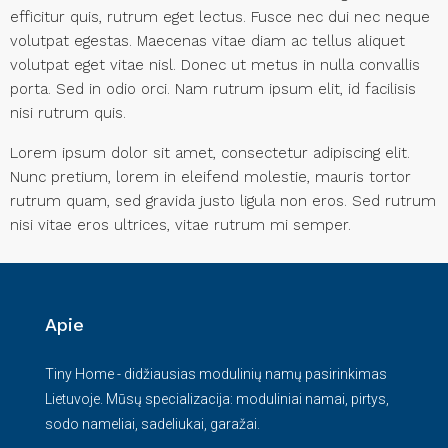
efficitur quis, rutrum eget lectus. Fusce nec dui nec neque
volutpat egestas. Maecenas vitae diam ac tellus aliquet
volutpat eget vitae nisl. Donec ut metus in nulla convallis
porta. Sed in odio orci. Nam rutrum ipsum elit, id facilisis
nisi rutrum quis.
Lorem ipsum dolor sit amet, consectetur adipiscing elit.
Nunc pretium, lorem in eleifend molestie, mauris tortor
rutrum quam, sed gravida justo ligula non eros. Sed rutrum
nisi vitae eros ultrices, vitae rutrum mi semper.
Apie
Tiny Home - didžiausias modulinių namų pasirinkimas
Lietuvoje. Mūsų specializacija: moduliniai namai, pirtys,
sodo nameliai, sadeliukai, garažai.