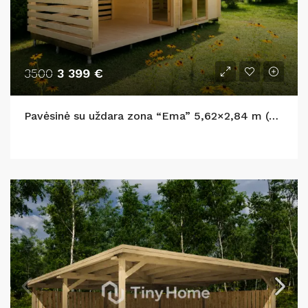
3500
3 399 €
Pavėsinė su uždara zona “Ema” 5,62×2,84 m (44 mm)