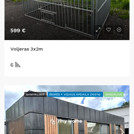
599 €
Voljeras 3x2m
6
GAMYKLINIS
IŠORĖS + VIDAUS APDAILA (100%)
SANDELYJE