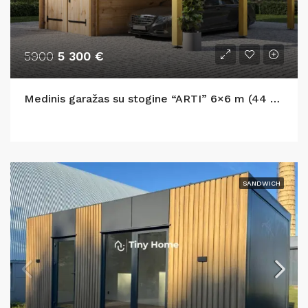
5900
5 300 €
Medinis garažas su stogine “ARTI” 6×6 m (44 mm)
SANDWICH