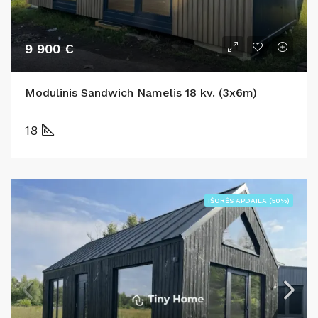
9 900 €
Modulinis Sandwich Namelis 18 kv. (3x6m)
18
IŠORĖS APDAILA (50%)