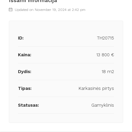
Išsami informacija
Updated on November 19, 2024 at 2:42 pm
ID:
TH20715
Kaina:
13 800 €
Dydis:
18 m2
Tipas:
Karkasinės pirtys
Statusas:
Gamyklinis