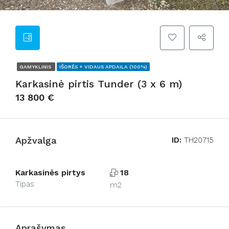
GAMYKLINIS
IŠORĖS + VIDAUS APDAILA (100%)
Karkasinė pirtis Tunder (3 x 6 m)
13 800 €
Apžvalga
ID:
TH20715
Karkasinės pirtys
18
Tipas
m2
Aprašymas