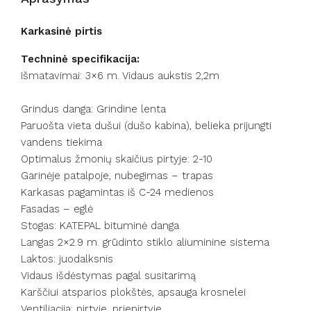
Karkasinė pirtis
Techninė specifikacija:
Išmatavimai: 3×6 m. Vidaus aukstis 2,2m
Grindus danga: Grindine lenta
Paruošta vieta dušui (dušo kabina), belieka prijungti
vandens tiekima
Optimalus žmonių skaičius pirtyje: 2-10
Garinėje patalpoje, nubegimas – trapas
Karkasas pagamintas iš C-24 medienos
Fasadas – eglė
Stogas: KATEPAL bituminė danga
Langas 2×2.9 m. grūdinto stiklo aliuminine sistema
Laktos: juodalksnis
Vidaus išdėstymas pagal susitarimą
Karščiui atsparios plokštės, apsauga krosnelei
Ventiliacija: pirtyje, priepirtyje