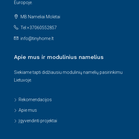
Europoje.
MB Nameliai Molėtai
Tel:+37060552857
info@tinyhome.lt
Apie mus ir modulinius namelius
Siekiame tapti didžiausiu modulinių namelių pasirinkimu
Lietuvoje.
Rekomendacijos
Apie mus
Įgyvendinti projektai