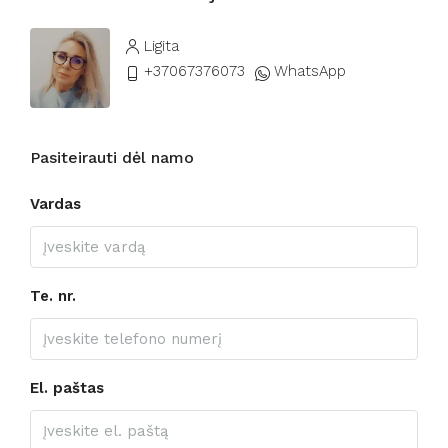
Ligita
+37067376073
WhatsApp
Pasiteirauti dėl namo
Vardas
Te. nr.
El. paštas