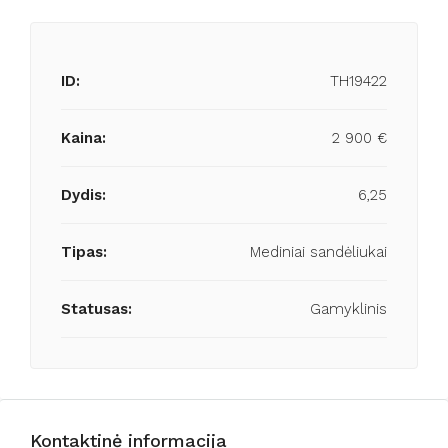
ID:
TH19422
Kaina:
2 900 €
Dydis:
6,25
Tipas:
Mediniai sandėliukai
Statusas:
Gamyklinis
Kontaktinė informacija