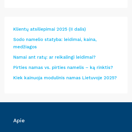
Klientų atsiliepimai 2025 (II dalis)
Sodo namelio statyba: leidimai, kaina,
medžiagos
Namai ant ratų: ar reikalingi leidimai?
Pirties namas vs. pirties namelis – ką rinktis?
Kiek kainuoja modulinis namas Lietuvoje 2025?
Apie