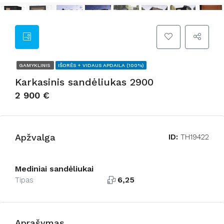
GAMYKLINIS
IŠORĖS + VIDAUS APDAILA (100%)
Karkasinis sandėliukas 2900
2 900 €
Apžvalga
ID:
TH19422
Mediniai sandėliukai
6,25
Tipas
Aprašymas