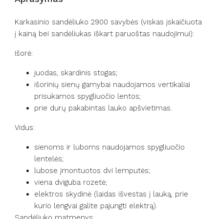
Karkasinio sandėliuko 2900 savybės (viskas įskaičiuota
į kainą bei sandėliukas iškart paruoštas naudojimui):
Išorė:
juodas, skardinis stogas;
išorinių sienų gamybai naudojamos vertikaliai
prisukamos spygliuočio lentos;
prie durų pakabintas lauko apšvietimas.
Vidus:
sienoms ir luboms naudojamos spygliuočio
lentelės;
lubose įmontuotos dvi lemputės;
viena dviguba rozetė;
elektros skydinė (laidas išvestas į lauką, prie
kurio lengvai galite pajungti elektrą).
Sandėliuko matmenys: