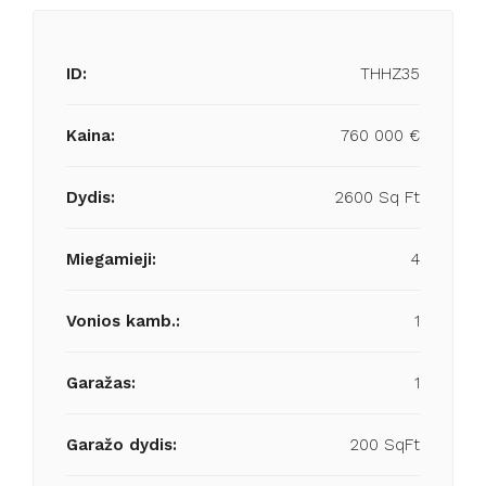
ID:
THHZ35
Kaina:
760 000 €
Dydis:
2600 Sq Ft
Miegamieji:
4
Vonios kamb.:
1
Garažas:
1
Garažo dydis:
200 SqFt