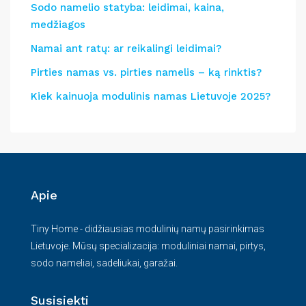
Sodo namelio statyba: leidimai, kaina,
medžiagos
Namai ant ratų: ar reikalingi leidimai?
Pirties namas vs. pirties namelis – ką rinktis?
Kiek kainuoja modulinis namas Lietuvoje 2025?
Apie
Tiny Home - didžiausias modulinių namų pasirinkimas
Lietuvoje. Mūsų specializacija: moduliniai namai, pirtys,
sodo nameliai, sadeliukai, garažai.
Susisiekti