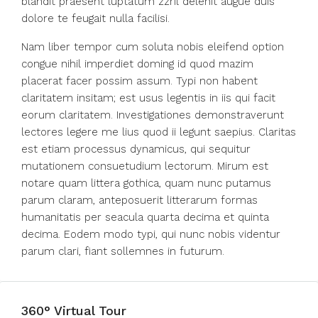
blandit praesent luptatum zzril delenit augue duis
dolore te feugait nulla facilisi.
Nam liber tempor cum soluta nobis eleifend option
congue nihil imperdiet doming id quod mazim
placerat facer possim assum. Typi non habent
claritatem insitam; est usus legentis in iis qui facit
eorum claritatem. Investigationes demonstraverunt
lectores legere me lius quod ii legunt saepius. Claritas
est etiam processus dynamicus, qui sequitur
mutationem consuetudium lectorum. Mirum est
notare quam littera gothica, quam nunc putamus
parum claram, anteposuerit litterarum formas
humanitatis per seacula quarta decima et quinta
decima. Eodem modo typi, qui nunc nobis videntur
parum clari, fiant sollemnes in futurum.
360° Virtual Tour