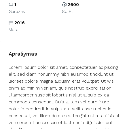
1
2600
Garažas
Sq Ft
2016
Metai
Aprašymas
Lorem ipsum dolor sit amet, consectetuer adipiscing
elit, sed diam nonummy nibh euismod tincidunt ut
laoreet dolore magna aliquam erat volutpat. Ut wisi
enim ad minim veniam, quis nostrud exerci tation
ullamcorper suscipit lobortis nisl ut aliquip ex ea
commodo consequat. Duis autem vel eum iriure
dolor in hendrerit in vulputate velit esse molestie
consequat, vel illum dolore eu feugiat nulla facilisis at
vero eros et accumsan et iusto odio dignissim qui