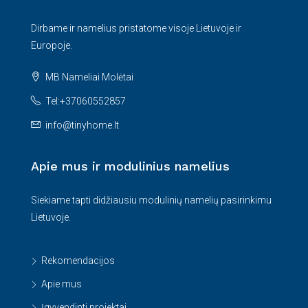
Dirbame ir namelius pristatome visoje Lietuvoje ir
Europoje.
MB Nameliai Molėtai
Tel:+37060552857
info@tinyhome.lt
Apie mus ir modulinius namelius
Siekiame tapti didžiausiu modulinių namelių pasirinkimu
Lietuvoje.
Rekomendacijos
Apie mus
Įgyvendinti projektai