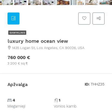
GAMYKLINIS
luxury home ocean view
1435 Logan St, Los Angeles, CA 90026, USA
760 000 €
3 200 € sq ft
Apžvalga
ID:
THHZ35
4
1
Miegamieji
Vonios kamb.