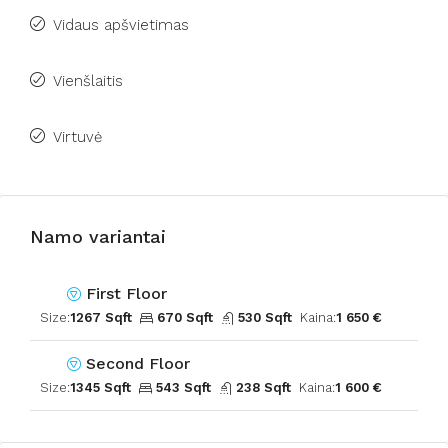
Vidaus apšvietimas
Vienšlaitis
Virtuvė
Namo variantai
First Floor
Size:
1267 Sqft
670 Sqft
530 Sqft
Kaina:
1 650 €
Second Floor
Size:
1345 Sqft
543 Sqft
238 Sqft
Kaina:
1 600 €