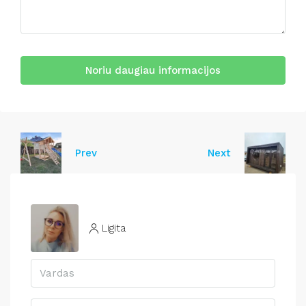
Noriu daugiau informacijos
Prev
Next
Ligita