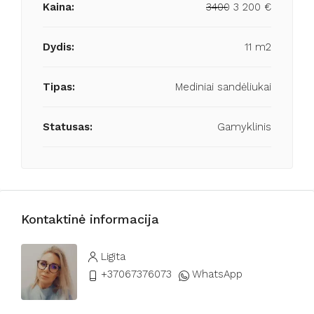
Kaina:
3400
3 200 €
Dydis:
11 m2
Tipas:
Mediniai sandėliukai
Statusas:
Gamyklinis
Kontaktinė informacija
Ligita
+37067376073
WhatsApp