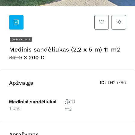
GAMYKLINIS
Medinis sandėliukas (2,2 x 5 m) 11 m2
3400
3 200 €
Apžvalga
ID:
TH25786
Mediniai sandėliukai
11
Tipas
m2
Aprašymas