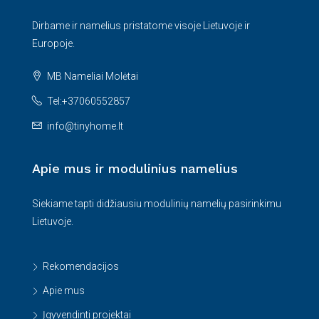
Dirbame ir namelius pristatome visoje Lietuvoje ir
Europoje.
MB Nameliai Molėtai
Tel:+37060552857
info@tinyhome.lt
Apie mus ir modulinius namelius
Siekiame tapti didžiausiu modulinių namelių pasirinkimu
Lietuvoje.
Rekomendacijos
Apie mus
Įgyvendinti projektai