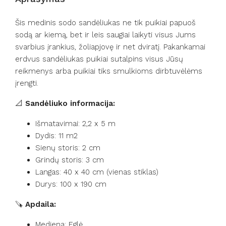
Šis medinis sodo sandėliukas ne tik puikiai papuoš
sodą ar kiemą, bet ir leis saugiai laikyti visus Jums
svarbius įrankius, žoliapjovę ir net dviratį. Pakankamai
erdvus sandėliukas puikiai sutalpins visus Jūsų
reikmenys arba puikiai tiks smulkioms dirbtuvėlėms
įrengti.
📐
Sandėliuko informacija:
Išmatavimai: 2,2 x 5 m
Dydis: 11 m2
Sienų storis: 2 cm
Grindų storis: 3 cm
Langas: 40 x 40 cm (vienas stiklas)
Durys: 100 x 190 cm
🪚
Apdaila:
Mediena: Eglė