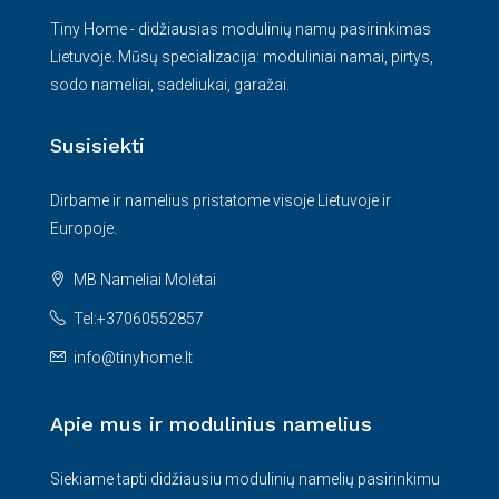
Tiny Home - didžiausias modulinių namų pasirinkimas
Lietuvoje. Mūsų specializacija: moduliniai namai, pirtys,
sodo nameliai, sadeliukai, garažai.
Susisiekti
Dirbame ir namelius pristatome visoje Lietuvoje ir
Europoje.
MB Nameliai Molėtai
Tel:+37060552857
info@tinyhome.lt
Apie mus ir modulinius namelius
Siekiame tapti didžiausiu modulinių namelių pasirinkimu