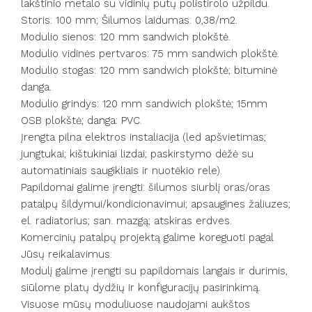
lakštinio metalo su vidinių putų polistirolo užpildu.
Storis: 100 mm; Šilumos laidumas: 0,38/m2.
Modulio sienos: 120 mm sandwich plokštė.
Modulio vidinės pertvaros: 75 mm sandwich plokštė.
Modulio stogas: 120 mm sandwich plokštė; bituminė
danga.
Modulio grindys: 120 mm sandwich plokštė; 15mm
OSB plokštė; danga: PVC.
Įrengta pilna elektros instaliacija (led apšvietimas;
jungtukai; kištukiniai lizdai; paskirstymo dėžė su
automatiniais saugikliais ir nuotėkio rele).
Papildomai galime įrengti: šilumos siurblį oras/oras
patalpų šildymui/kondicionavimui; apsaugines žaliuzes;
el. radiatorius; san. mazgą; atskiras erdves.
Komercinių patalpų projektą galime koreguoti pagal
Jūsų reikalavimus.
Modulį galime įrengti su papildomais langais ir durimis,
siūlome platų dydžių ir konfiguracijų pasirinkimą.
Visuose mūsų moduliuose naudojami aukštos