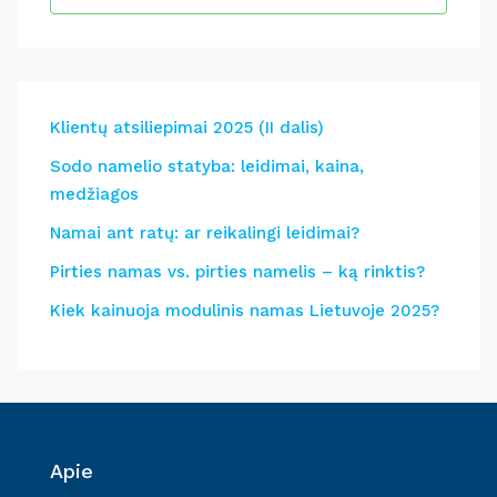
Klientų atsiliepimai 2025 (II dalis)
Sodo namelio statyba: leidimai, kaina,
medžiagos
Namai ant ratų: ar reikalingi leidimai?
Pirties namas vs. pirties namelis – ką rinktis?
Kiek kainuoja modulinis namas Lietuvoje 2025?
Apie