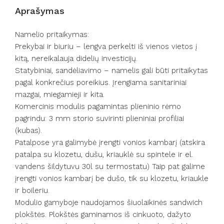
Aprašymas
Namelio pritaikymas:
Prekybai ir biuriu – lengva perkelti iš vienos vietos į
kitą, nereikalauja didelių investicijų.
Statybiniai, sandėliavimo – namelis gali būti pritaikytas
pagal konkrečius poreikius. Įrengiama sanitariniai
mazgai, miegamieji ir kita.
Komercinis modulis pagamintas plieninio rėmo
pagrindu: 3 mm storio suvirinti plieniniai profiliai
(kubas).
Patalpose yra galimybė įrengti vonios kambarį (atskira
patalpa su klozetu, dušu, kriauklė su spintele ir el.
vandens šildytuvu 30l su termostatu) Taip pat galime
įrengti vonios kambarį be dušo, tik su klozetu, kriaukle
ir boileriu.
Modulio gamyboje naudojamos šiuolaikinės sandwich
plokštės. Plokštės gaminamos iš cinkuoto, dažyto