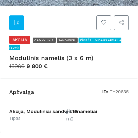
AKCIJA
GAMYKLINIS
SANDWICH
IŠORĖS + VIDAUS APDAILA
(80%)
Modulinis namelis (3 x 6 m)
13900
9 800 €
Apžvalga
ID:
TH20635
Akcija, Moduliniai sandwich nameliai
18
Tipas
m2