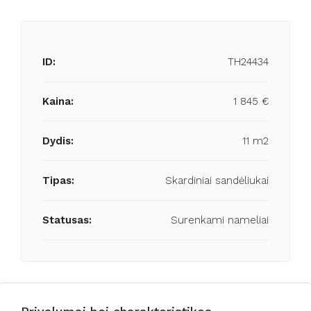
ID:
TH24434
Kaina:
1 845 €
Dydis:
11 m2
Tipas:
Skardiniai sandėliukai
Statusas:
Surenkami nameliai