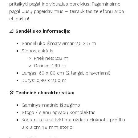
pritaikyti pagal individualius poreikius. Pagaminsime
pagal Jūsų pageidavimus – teiraukitės telefonu arba
el. paštu!
📐
Sandėliuko informacija:
Sandėliuko išmatavimai: 2,5 x 5 m
Sienos aukštis:
Priekinės: 2,13 m
Galinės: 1,90 m
Langas: 60 x 80 cm (2 langai, praveriami)
Durys: 0,90 x 2,00 m
🛠️
Techninė charakteristika:
Gaminys matinio išbaigimo
Stogo / sienų apvadų komplektas
Konstrukcija sutvirtinta uždaru cinkuotu profiliu
3 x 3 cm 1,8 mm storio