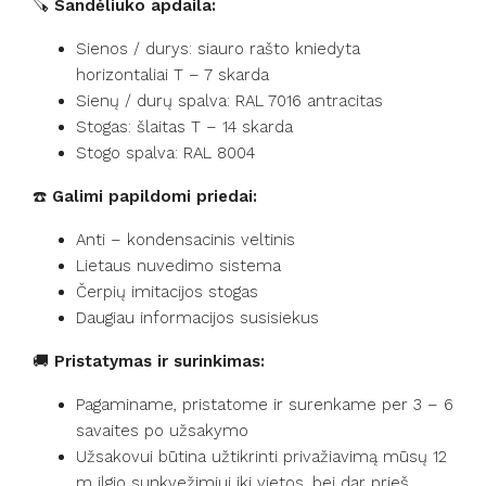
🪚
Sandėliuko apdaila:
Sienos / durys: siauro rašto kniedyta
horizontaliai T – 7 skarda
Sienų / durų spalva: RAL 7016 antracitas
Stogas: šlaitas T – 14 skarda
Stogo spalva: RAL 8004
☎️
Galimi papildomi priedai:
Anti – kondensacinis veltinis
Lietaus nuvedimo sistema
Čerpių imitacijos stogas
Daugiau informacijos susisiekus
🚚
Pristatymas ir surinkimas:
Pagaminame, pristatome ir surenkame per 3 – 6
savaites po užsakymo
Užsakovui būtina užtikrinti privažiavimą mūsų 12
m ilgio sunkvežimiui iki vietos, bei dar prieš