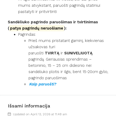
mums atvykstant, paruošti pagrindą statiniui
pastatyti ir pritvirtinti
Sandėliuko pagrindo paruošimas
ir tvirtinimas
(
patys pagrindų neruošiame
):
Pagrindas:
Prieš mums pristatant gaminį, kiekvienas
užsakovas turi
paruošti
TVIRTĄ
ir
SUNIVELIUOTĄ
pagrindą. Geriausias sprendimas –
betoninio, 15 – 25 cm didesnio nei
sandėliuko plotis ir ilgis, bent 15-20cm gylio,
pagrindo paruošimas
Kaip paruošti?
Išsami informacija
Updated on April 13, 2026 at 11:48 am