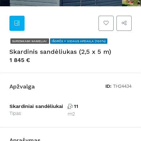
SURENKAMI NAMELIAI
IŠORĖS + VIDAUS APDAILA (100%)
Skardinis sandėliukas (2,5 x 5 m)
1 845 €
Apžvalga
ID:
TH24434
Skardiniai sandėliukai
11
Tipas
m2
Aprašymas