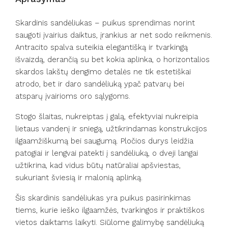
Skardinis sandėliukas – puikus sprendimas norint
saugoti įvairius daiktus, įrankius ar net sodo reikmenis.
Antracito spalva suteikia elegantišką ir tvarkingą
išvaizdą, derančią su bet kokia aplinka, o horizontalios
skardos lakštų dengimo detalės ne tik estetiškai
atrodo, bet ir daro sandėliuką ypač patvarų bei
atsparų įvairioms oro sąlygoms.
Stogo šlaitas, nukreiptas į galą, efektyviai nukreipia
lietaus vandenį ir sniegą, užtikrindamas konstrukcijos
ilgaamžiškumą bei saugumą. Pločios durys leidžia
patogiai ir lengvai patekti į sandėliuką, o dveji langai
užtikrina, kad vidus būtų natūraliai apšviestas,
sukuriant šviesią ir malonią aplinką.
Šis skardinis sandėliukas yra puikus pasirinkimas
tiems, kurie ieško ilgaamžės, tvarkingos ir praktiškos
vietos daiktams laikyti. Siūlome galimybę sandėliuką