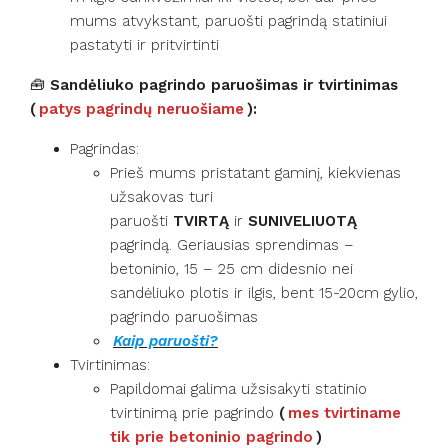
mums atvykstant, paruošti pagrindą statiniui
pastatyti ir pritvirtinti
🧰
Sandėliuko pagrindo paruošimas
ir tvirtinimas
(
patys pagrindų neruošiame
):
Pagrindas:
Prieš mums pristatant gaminį, kiekvienas
užsakovas turi
paruošti
TVIRTĄ
ir
SUNIVELIUOTĄ
pagrindą. Geriausias sprendimas –
betoninio, 15 – 25 cm didesnio nei
sandėliuko plotis ir ilgis, bent 15-20cm gylio,
pagrindo paruošimas
Kaip paruošti?
Tvirtinimas:
Papildomai galima užsisakyti statinio
tvirtinimą prie pagrindo
(
mes tvirtiname
tik prie betoninio pagrindo
)