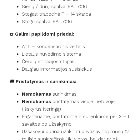
Sienų / durų spalva: RAL 7016
Stogas: trapecinė T – 14 skarda
Stogo spalva: RAL 7016
☎️
Galimi papildomi priedai:
Anti – kondensacinis veltinis
Lietaus nuvedimo sistema
Čerpių imitacijos stogas
Daugiau informacijos susisiekus
🚚
Pristatymas ir surinkimas:
Nemokamas
surinkimas
Nemokamas
pristatymas visoje Lietuvoje
(išskyrus Neringą)
Pagaminame, pristatome ir surenkame per 3 – 6
savaites po užsakymo
Užsakovui būtina užtikrinti privažiavimą mūsų 12
m ilgio sunkvežimiui iki vietos, bei dar prieš