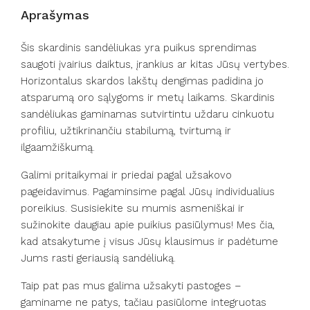
Aprašymas
Šis skardinis sandėliukas yra puikus sprendimas
saugoti įvairius daiktus, įrankius ar kitas Jūsų vertybes.
Horizontalus skardos lakštų dengimas padidina jo
atsparumą oro sąlygoms ir metų laikams. Skardinis
sandėliukas gaminamas sutvirtintu uždaru cinkuotu
profiliu, užtikrinančiu stabilumą, tvirtumą ir
ilgaamžiškumą.
Galimi pritaikymai ir priedai pagal užsakovo
pageidavimus. Pagaminsime pagal Jūsų individualius
poreikius. Susisiekite su mumis asmeniškai ir
sužinokite daugiau apie puikius pasiūlymus! Mes čia,
kad atsakytume į visus Jūsų klausimus ir padėtume
Jums rasti geriausią sandėliuką.
Taip pat pas mus galima užsakyti pastoges –
gaminame ne patys, tačiau pasiūlome integruotas