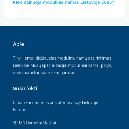
Kiek kainuoja modulinis namas Lietuvoje 2025?
Apie
Tiny Home - didžiausias modulinių namų pasirinkimas
Lietuvoje. Mūsų specializacija: moduliniai namai, pirtys,
sodo nameliai, sadeliukai, garažai.
Susisiekti
Dirbame ir namelius pristatome visoje Lietuvoje ir
Europoje.
MB Nameliai Molėtai