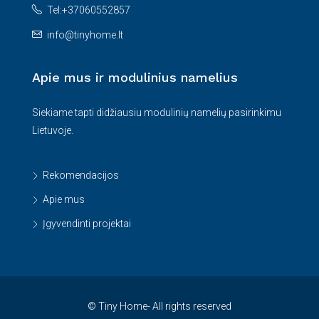
Tel:+37060552857
info@tinyhome.lt
Apie mus ir modulinius namelius
Siekiame tapti didžiausiu modulinių namelių pasirinkimu
Lietuvoje.
Rekomendacijos
Apie mus
Įgyvendinti projektai
© Tiny Home- All rights reserved