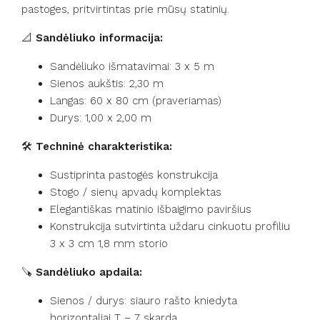
pastoges, pritvirtintas prie mūsų statinių.
📐
Sandėliuko informacija:
Sandėliuko išmatavimai: 3 x 5 m
Sienos aukštis: 2,30 m
Langas: 60 x 80 cm (praveriamas)
Durys: 1,00 x 2,00 m
🛠️
Techninė charakteristika:
Sustiprinta pastogės konstrukcija
Stogo / sienų apvadų komplektas
Elegantiškas matinio išbaigimo paviršius
Konstrukcija sutvirtinta uždaru cinkuotu profiliu
3 x 3 cm 1,8 mm storio
🪚
Sandėliuko apdaila:
Sienos / durys: siauro rašto kniedyta
horizontaliai T – 7 skarda