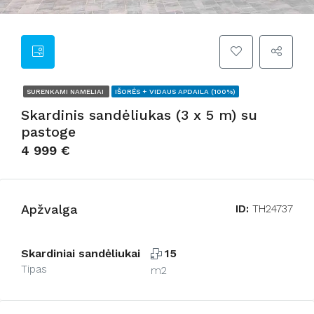
SURENKAMI NAMELIAI
IŠORĖS + VIDAUS APDAILA (100%)
Skardinis sandėliukas (3 x 5 m) su
pastoge
4 999 €
Apžvalga
ID:
TH24737
Skardiniai sandėliukai
15
Tipas
m2