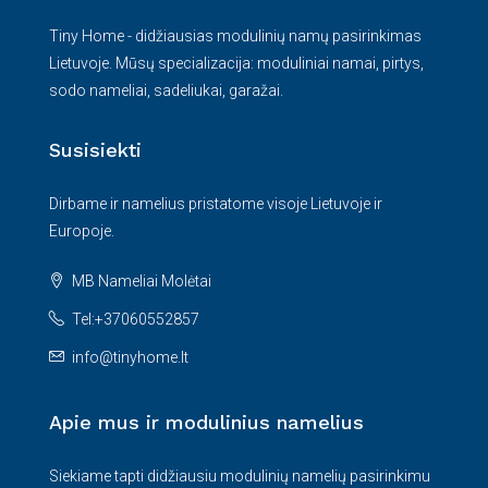
Tiny Home - didžiausias modulinių namų pasirinkimas
Lietuvoje. Mūsų specializacija: moduliniai namai, pirtys,
sodo nameliai, sadeliukai, garažai.
Susisiekti
Dirbame ir namelius pristatome visoje Lietuvoje ir
Europoje.
MB Nameliai Molėtai
Tel:+37060552857
info@tinyhome.lt
Apie mus ir modulinius namelius
Siekiame tapti didžiausiu modulinių namelių pasirinkimu