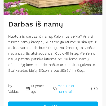
Darbas iš namų
Nuotolinis darbas iš namų. Kaip mus veikia? Ar visi
turime ramų kampelį kuriame galėtume suskaupti ir
atlikti svarbius darbus? Daugumai žmonių tai visiškai
nauja patirtis atsiradusi per Covid-19 krizę. Vieniems
nauja patirtis patinka kitiems ne. Siūlome namų
ofiso idėją kieme, sode, miške ar kur tik sugalvosite.
Štai keletas idėjų: Siūlome pasižiūrėti į mūsų...
by
10 years
Moduliniai
0
Vaidas
ago
nameliai