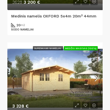
3628
3 200 €
Medinis namelis OXFORD 5x4m 20m² 44mm
20
m2
SODO NAMELIAI
SURENKAMI NAMELIAI
MEDŽIO MASYVAS (100%)
3 328 €