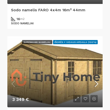
Sodo namelis FARO 4x4m 16m² 44mm
16
m2
SODO NAMELIAI
SURENKAMI NAMELIAI
IŠORĖS + VIDAUS APDAILA (100%)
3 349 €