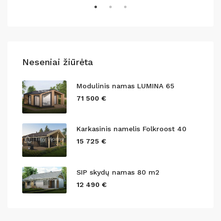
Neseniai žiūrėta
Modulinis namas LUMINA 65
71 500 €
Karkasinis namelis Folkroost 40
15 725 €
SIP skydų namas 80 m2
12 490 €