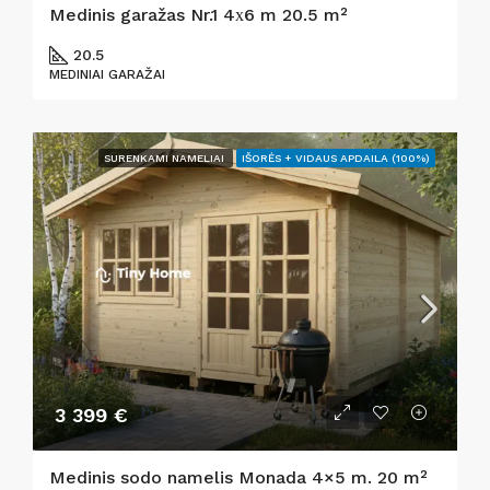
Medinis garažas Nr.1 4х6 m 20.5 m²
20.5
MEDINIAI GARAŽAI
SURENKAMI NAMELIAI
IŠORĖS + VIDAUS APDAILA (100%)
3 399 €
Medinis sodo namelis Monada 4×5 m. 20 m²