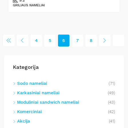
9.2
GRILIAUS NAMELIAI
4
5
6
7
8
Kategorija
Sodo nameliai
(71)
Karkasiniai nameliai
(49)
Moduliniai sandwich nameliai
(43)
Komerciniai
(42)
Akcija
(41)