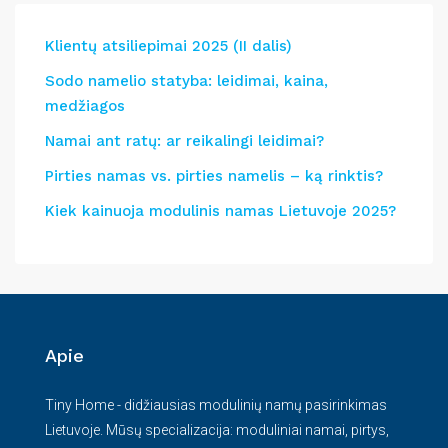
Klientų atsiliepimai 2025 (II dalis)
Sodo namelio statyba: leidimai, kaina,
medžiagos
Namai ant ratų: ar reikalingi leidimai?
Pirties namas vs. pirties namelis – ką rinktis?
Kiek kainuoja modulinis namas Lietuvoje 2025?
Apie
Tiny Home - didžiausias modulinių namų pasirinkimas
Lietuvoje. Mūsų specializacija: moduliniai namai, pirtys,