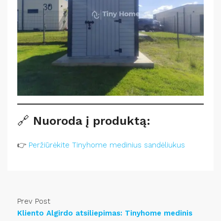
🔗
Nuoroda į produktą:
👉
Peržiūrėkite Tinyhome medinius sandėliukus
Prev Post
Kliento Algirdo atsiliepimas: Tinyhome medinis