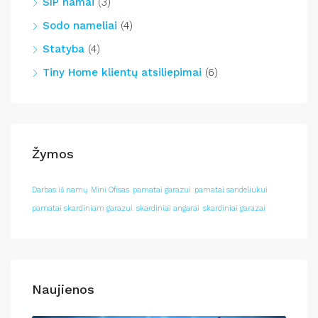
SIP namai
(3)
Sodo nameliai
(4)
Statyba
(4)
Tiny Home klientų atsiliepimai
(6)
Žymos
Darbas iš namų
Mini Ofisas
pamatai garazui
pamatai sandeliukui
pamatai skardiniam garazui
skardiniai angarai
skardiniai garazai
Naujienos