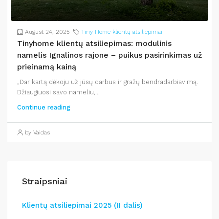
August 24, 2025
Tiny Home klientų atsiliepimai
Tinyhome klientų atsiliepimas: modulinis
namelis Ignalinos rajone – puikus pasirinkimas už
prieinamą kainą
„Dar kartą dėkoju už jūsų darbus ir gražų bendradarbiavimą.
Džiaugiuosi savo nameliu,...
Continue reading
by Vaidas
Straipsniai
Klientų atsiliepimai 2025 (II dalis)