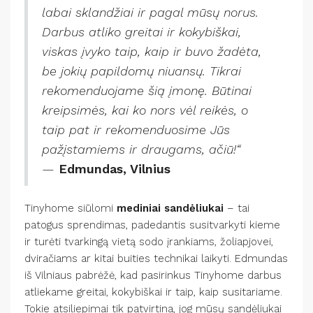
labai sklandžiai ir pagal mūsų norus.
Darbus atliko greitai ir kokybiškai,
viskas įvyko taip, kaip ir buvo žadėta,
be jokių papildomų niuansų. Tikrai
rekomenduojame šią įmonę. Būtinai
kreipsimės, kai ko nors vėl reikės, o
taip pat ir rekomenduosime Jūs
pažįstamiems ir draugams, ačiū!“
—
Edmundas, Vilnius
Tinyhome siūlomi
mediniai sandėliukai
– tai
patogus sprendimas, padedantis susitvarkyti kieme
ir turėti tvarkingą vietą sodo įrankiams, žoliapjovei,
dviračiams ar kitai buities technikai laikyti. Edmundas
iš Vilniaus pabrėžė, kad pasirinkus Tinyhome darbus
atliekame greitai, kokybiškai ir taip, kaip susitariame.
Tokie atsiliepimai tik patvirtina, jog mūsų sandėliukai