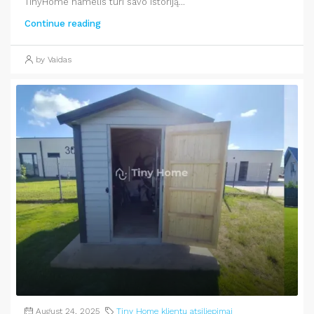
TinyHome namelis turi savo istoriją...
Continue reading
by Vaidas
August 24, 2025
Tiny Home klientų atsiliepimai