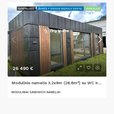
GAMYKLINIS
IŠORĖS + VIDAUS APDAILA (100%)
SANDELYJE
26 490 €
Modulinis namelis 3.2x9m (28.8m²) su WC ir virtuve
MODULINIAI SANDWICH NAMELIAI