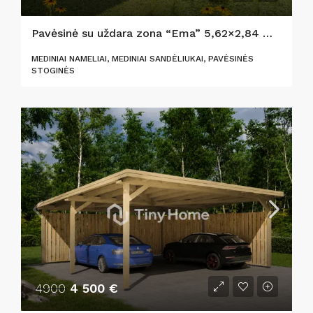
Pavėsinė su uždara zona “Ema” 5,62×2,84 m (44 mm)
MEDINIAI NAMELIAI, MEDINIAI SANDĖLIUKAI, PAVĖSINĖS
STOGINĖS
4900
4 500 €