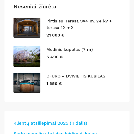
Neseniai žiūrėta
Pirtis su Terasa 9×4 m. 24 kv +
terasa 12 m2
21 000 €
Medinis kupolas (7 m)
5 490 €
OFURO – DVIVIETIS KUBILAS
1 650 €
Klientų atsiliepimai 2025 (II dalis)
Sodo namelio statyba: leidimai, kaina,