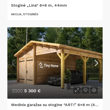
Stoginė „Lina“ 6×6 m, 44mm
AKCIJA, STOGINĖS
5900
5 300 €
Medinis garažas su stogine “ARTI” 6×6 m (44 mm)