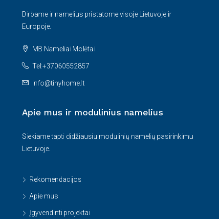
Dirbame ir namelius pristatome visoje Lietuvoje ir
Europoje.
MB Nameliai Molėtai
Tel:+37060552857
info@tinyhome.lt
Apie mus ir modulinius namelius
Siekiame tapti didžiausiu modulinių namelių pasirinkimu
Lietuvoje.
Rekomendacijos
Apie mus
Įgyvendinti projektai