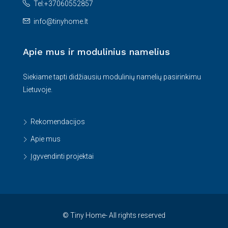
Tel:+37060552857
info@tinyhome.lt
Apie mus ir modulinius namelius
Siekiame tapti didžiausiu modulinių namelių pasirinkimu
Lietuvoje.
Rekomendacijos
Apie mus
Įgyvendinti projektai
© Tiny Home- All rights reserved