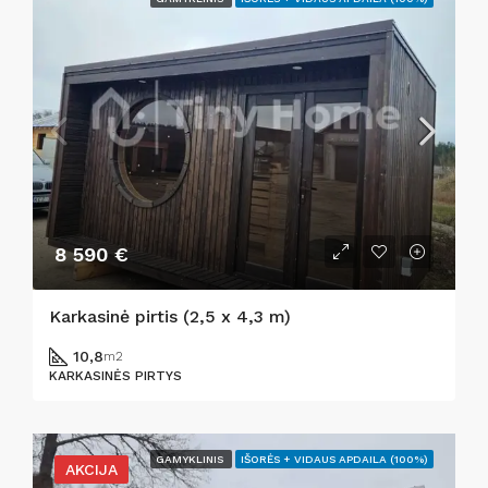
8 590 €
Karkasinė pirtis (2,5 x 4,3 m)
10,8
m2
KARKASINĖS PIRTYS
GAMYKLINIS
IŠORĖS + VIDAUS APDAILA (100%)
AKCIJA