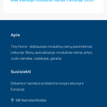
Kiek kainuoja modulinis namas Lietuvoje 2025?
Apie
Tiny Home - didžiausias modulinių namų pasirinkimas
Lietuvoje. Mūsų specializacija: moduliniai namai, pirtys,
sodo nameliai, sadeliukai, garažai.
Susisiekti
Dirbame ir namelius pristatome visoje Lietuvoje ir
Europoje.
MB Nameliai Molėtai