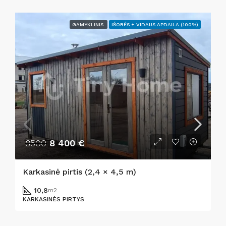
GAMYKLINIS
IŠORĖS + VIDAUS APDAILA (100%)
8500
8 400 €
Karkasinė pirtis (2,4 × 4,5 m)
10,8
m2
KARKASINĖS PIRTYS