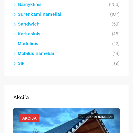
Gamyklinis
(256)
Surenkami nameliai
(187)
Sandwich
(53)
Karkasinis
(46)
Modulinis
(42)
Mobilus nameliai
(18)
SIP
(9)
Akcija
LIAI
SURENKAMI NAMELIAI
AKCIJA
A