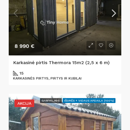
8 990 €
Karkasinė pirtis Thermora 15m2 (2,5 x 6 m)
15
KARKASINĖS PIRTYS, PIRTYS IR KUBILAI
GAMYKLINIS
IŠORĖS + VIDAUS APDAILA (100%)
AKCIJA