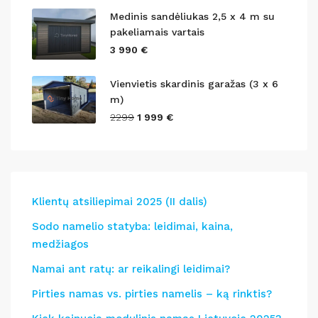
Medinis sandėliukas 2,5 x 4 m su
pakeliamais vartais
3 990 €
Vienvietis skardinis garažas (3 x 6
m)
2299
1 999 €
Klientų atsiliepimai 2025 (II dalis)
Sodo namelio statyba: leidimai, kaina,
medžiagos
Namai ant ratų: ar reikalingi leidimai?
Pirties namas vs. pirties namelis – ką rinktis?