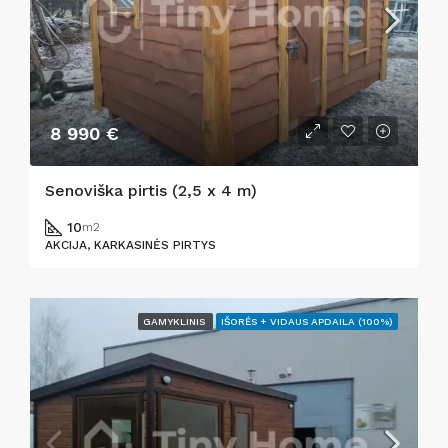
8 990 €
Senoviška pirtis (2,5 x 4 m)
10
m2
AKCIJA, KARKASINĖS PIRTYS
GAMYKLINIS
IŠORĖS + VIDAUS APDAILA (100%)