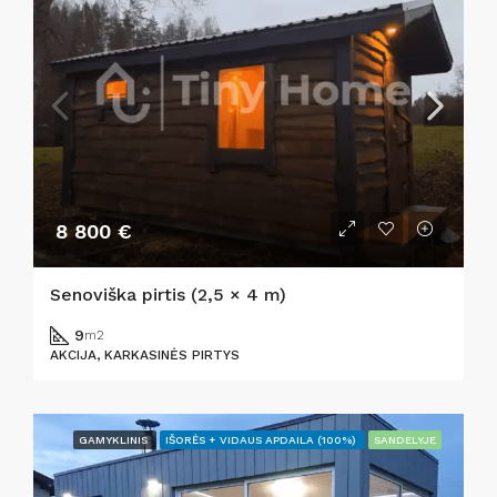
8 800 €
Senoviška pirtis (2,5 × 4 m)
9
m2
AKCIJA, KARKASINĖS PIRTYS
GAMYKLINIS
IŠORĖS + VIDAUS APDAILA (100%)
SANDELYJE