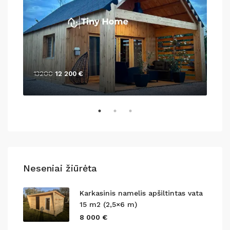
13200
12 200 €
138
Neseniai žiūrėta
Karkasinis namelis apšiltintas vata
15 m2 (2,5×6 m)
8 000 €