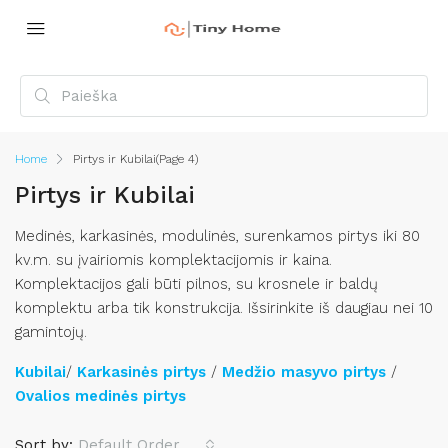
Home
Pirtys ir Kubilai
(Page 4)
Pirtys ir Kubilai
Medinės, karkasinės, modulinės, surenkamos pirtys iki 80
kv.m. su įvairiomis komplektacijomis ir kaina.
Komplektacijos gali būti pilnos, su krosnele ir baldų
komplektu arba tik konstrukcija. Išsirinkite iš daugiau nei 10
gamintojų.
Kubilai
/
Karkasinės pirtys
/
Medžio masyvo pirtys
/
Ovalios medinės pirtys
Sort by:
Default Order