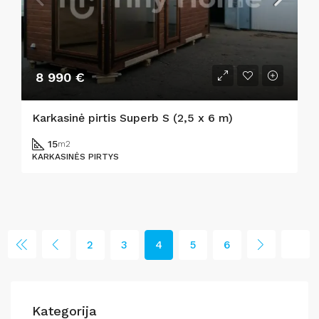
8 990 €
Karkasinė pirtis Superb S (2,5 x 6 m)
15
m2
KARKASINĖS PIRTYS
2
3
4
5
6
Kategorija