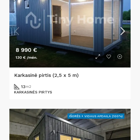
8 990 €
130 € /mėn.
Karkasinė pirtis (2,5 x 5 m)
13
m2
KARKASINĖS PIRTYS
IŠORĖS + VIDAUS APDAILA (100%)