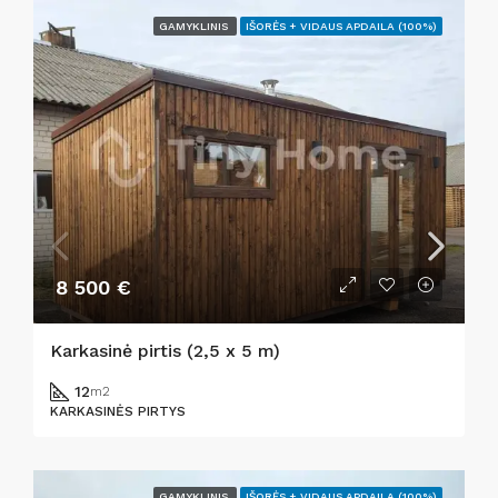
GAMYKLINIS
IŠORĖS + VIDAUS APDAILA (100%)
8 500 €
Karkasinė pirtis (2,5 x 5 m)
12
m2
KARKASINĖS PIRTYS
GAMYKLINIS
IŠORĖS + VIDAUS APDAILA (100%)