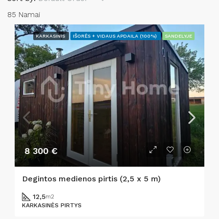
85 Namai
KARKASINIS
IŠORĖS + VIDAUS APDAILA (100%)
SANDELYJE
8 300 €
Degintos medienos pirtis (2,5 x 5 m)
12,5
m2
KARKASINĖS PIRTYS