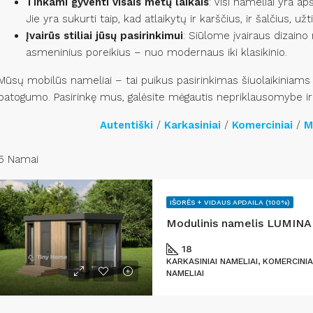
Tinkami gyventi visais metų laikais
: Visi nameliai yra ap
Jie yra sukurti taip, kad atlaikytų ir karščius, ir šalčius, 
Įvairūs stiliai jūsų pasirinkimui
: Siūlome įvairaus dizaino 
asmeninius poreikius – nuo modernaus iki klasikinio.
Mūsų mobilūs nameliai – tai puikus pasirinkimas šiuolaikiniam
patogumo. Pasirinkę mus, galėsite mėgautis nepriklausomybe ir 
Autentiški
/
Karkasiniai
/
Komerciniai
/
M
5 Namai
IŠORĖS + VIDAUS APDAILA (100%)
Modulinis namelis LUMINA
18
KARKASINIAI NAMELIAI, KOMERCINIA
NAMELIAI