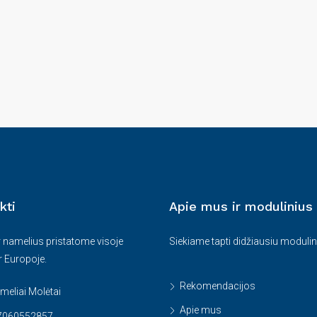
kti
Apie mus ir modulinius
r namelius pristatome visoje
Siekiame tapti didžiausiu modulin
ir Europoje.
Rekomendacijos
eliai Molėtai
Apie mus
37060552857