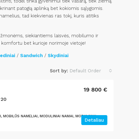
šiltinti, todėl tinka gyvenimui tiek vasarą, tiek žiemą.
užtikrinant patogią aplinką bet kokiomis sąlygomis.
namelius, tad kiekvienas ras tokį, kuris atitiks
s žmonėms, siekiantiems laisvės, mobilumo ir
komfortu bet kurioje norimoje vietoje!
ediniai
/
Sandwich
/
Skydiniai
Sort by:
Default Order
19 800 €
 20
I, MOBILŪS NAMELIAI, MODULINIAI NAMAI, MODULINIAI
Detaliau