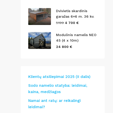
Dvivietis skardinis
garažas 6×6 m. 36 kv.
5199
4 700 €
Modulinis namelis NEO
45 (4 x 10m)
24 800 €
Klientų atsiliepimai 2025 (II dalis)
Sodo namelio statyba: leidimai,
kaina, medžiagos
Namai ant ratų: ar reikalingi
leidimai?