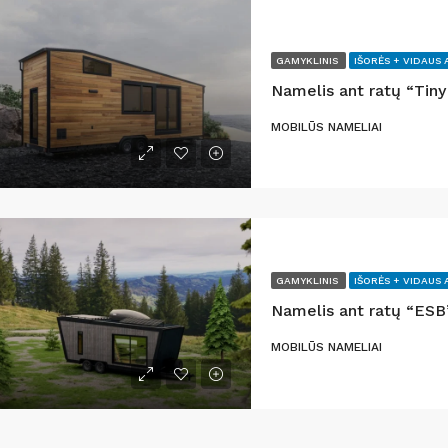
SURENKAMI NAMELIAI
SURENKAMI NAMELI
JA
AKCIJA
GAMYKLINIS
IŠORĖS + VIDAUS 
Namelis ant ratų “Tiny
MOBILŪS NAMELIAI
 249 €
6000
5 500 €
GAMYKLINIS
IŠORĖS + VIDAUS 
Namelis ant ratų “ESB
MOBILŪS NAMELIAI