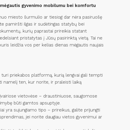
as mėgautis gyvenimo mobilumu bei komfortu
 nuo miesto šurmulio ar tiesiog dar nėra pasiruošę
ite pamiršti ilgas ir sudėtingas statybų bei
kumentų, kurių paprastai prireikia statant
delsiant pristatytas į Jūsų pasirinktą vietą. Tai ne
 kuris leidžia vos per kelias dienas mėgautis naujais
uri priekabos platformą, kurią lengvai gali tempti
 namelį ten, kur norite, ir praleisti laiką
 įvairiose vietovėse – draustiniuose, saugomose
galimybę būti gamtos apsuptyje.
i yra sujungiamo tipo – prireikus, galite prijungti
sprendimas, jei norite daugiau vietos gyvenimui ar