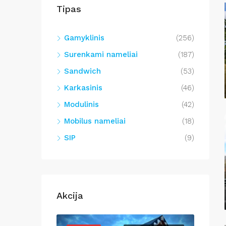
Tipas
Gamyklinis
(256)
Surenkami nameliai
(187)
Sandwich
(53)
Karkasinis
(46)
Modulinis
(42)
Mobilus nameliai
(18)
SIP
(9)
Akcija