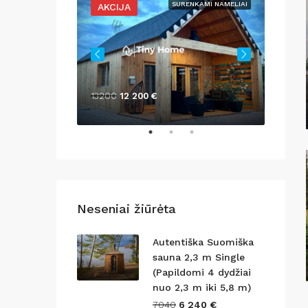
ENKAMI NAMELIAI
SURENKAMI NAMELIAI
AKCIJA
AKCI
13200
12 200 €
1389
1
Neseniai žiūrėta
Autentiška Suomiška
sauna 2,3 m Single
(Papildomi 4 dydžiai
nuo 2,3 m iki 5,8 m)
7040
6 240 €