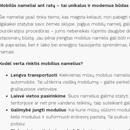
Mobilūs nameliai ant ratų – tai unikalus ir modernus būd
Šie nameliai ypač tinka tiems, kas mėgsta keliauti, nori pabėgti
ilgalaikei statybai savo žemės sklype. Įsigijus mobilų namelį, gal
biurokratijos procedūras – jums nebereikės rūpintis daugybe do
stacionarų būstą. Jau pilnai įrengtas mobilus namelis gali būti ne
tik paprastas, bet ir laiko bei energijos tausojantis sprendimas,
namais.
Kodėl verta rinktis mobilius namelius?
Lengva transportuoti
: Kiekvienas mūsų mobilus namelis t
automobilis. Tai užtikrina visišką mobilumą – galite perkelti
gražiausiose vietovėse.
Laisvė vietos pasirinkime
: Šiuos namelius galima statyti
teritorijose ar net prie vandens telkinių, taip suteikiant 
Galimybė jungti modulius
: Kai kurie mūsų siūlomi modulia
kelis modulius ir suformuoti erdvesnį pastatą. Tai puikus 
poilsiui.