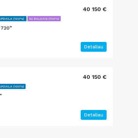
AI
SURENKAMI NAMELIAI
AKCIJA
AKCIJA
40 150 €
APDAILA (100%)
SU BALDAIS (100%)
 720”
13200
12 200 €
1389
1 249 €
Detaliau
40 150 €
APDAILA (100%)
”
Detaliau