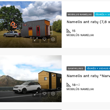
MOBILUS NAMELIAI
IŠORĖS + V
Namelis ant ratų (7,8 
15
MOBILŪS NAMELIAI
GAMYKLINIS
IŠORĖS + VIDAUS 
Namelis ant ratų “Nar
18
m2
MOBILŪS NAMELIAI