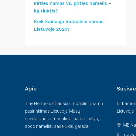
Pirties namas vs. pirties namelis –
ką rinktis?
Kiek kainuoja modulinis namas
Lietuvoje 2025?
Apie
Susisie
Tiny Home - didžiausias modulinių namų
Dirbame i
pasirinkimas Lietuvoje. Mūsų
Lietuvoje 
specializacija: moduliniai namai, pirtys,
MB Nam
sodo nameliai, sadeliukai, garažai.
Tel:+