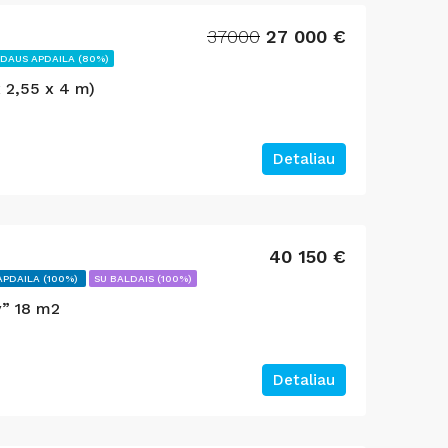
37000
27 000 €
IDAUS APDAILA (80%)
x 2,55 x 4 m)
Detaliau
40 150 €
APDAILA (100%)
SU BALDAIS (100%)
v” 18 m2
Detaliau